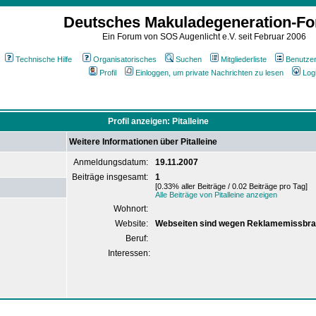
Deutsches Makuladegeneration-F
Ein Forum von SOS Augenlicht e.V. seit Februar 2006
Technische Hilfe
Organisatorisches
Suchen
Mitgliederliste
Benutze
Profil
Einloggen, um private Nachrichten zu lesen
Log
Profil anzeigen: Pitalleine
Weitere Informationen über Pitalleine
Anmeldungsdatum:
19.11.2007
Beiträge insgesamt:
1
[0.33% aller Beiträge / 0.02 Beiträge pro Tag]
Alle Beiträge von Pitalleine anzeigen
Wohnort:
Website:
Webseiten sind wegen Reklamemissbra
Beruf:
Interessen: