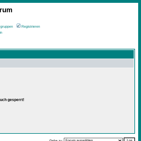
orum
rgruppen
Registrieren
in
uch gesperrt!
Gehe zu: