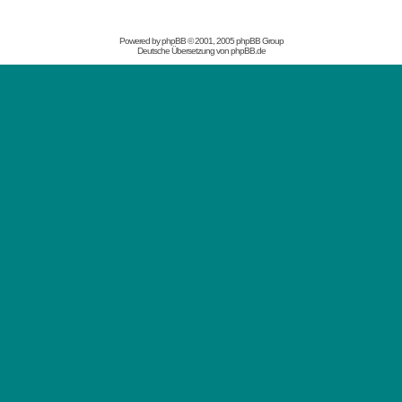
Powered by
phpBB
© 2001, 2005 phpBB Group
Deutsche Übersetzung von
phpBB.de