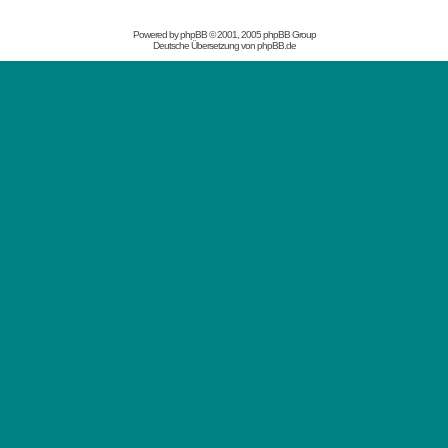
Powered by
phpBB
© 2001, 2005 phpBB Group
Deutsche Übersetzung von
phpBB.de