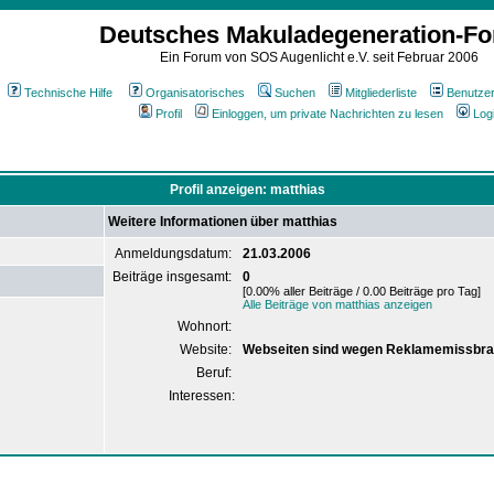
Deutsches Makuladegeneration-F
Ein Forum von SOS Augenlicht e.V. seit Februar 2006
Technische Hilfe
Organisatorisches
Suchen
Mitgliederliste
Benutze
Profil
Einloggen, um private Nachrichten zu lesen
Log
Profil anzeigen: matthias
Weitere Informationen über matthias
Anmeldungsdatum:
21.03.2006
Beiträge insgesamt:
0
[0.00% aller Beiträge / 0.00 Beiträge pro Tag]
Alle Beiträge von matthias anzeigen
Wohnort:
Website:
Webseiten sind wegen Reklamemissbra
Beruf:
Interessen: