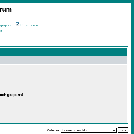
orum
rgruppen
Registrieren
in
uch gesperrt!
Gehe zu: