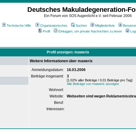
Deutsches Makuladegeneration-F
Ein Forum von SOS Augenlicht e.V. seit Februar 2006
Technische Hilfe
Organisatorisches
Suchen
Mitgliederliste
Benutze
Profil
Einloggen, um private Nachrichten zu lesen
Log
Profil anzeigen: mawerix
Weitere Informationen über mawerix
Anmeldungsdatum:
16.03.2006
Beiträge insgesamt:
3
[1.02% aller Beiträge / 0.01 Beiträge pro Tag]
Alle Beiträge von mawerix anzeigen
Wohnort:
Website:
Webseiten sind wegen Reklamemissbra
Beruf:
Interessen: