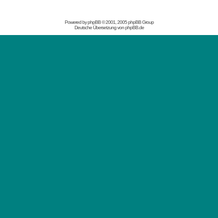
Powered by
phpBB
© 2001, 2005 phpBB Group
Deutsche Übersetzung von
phpBB.de