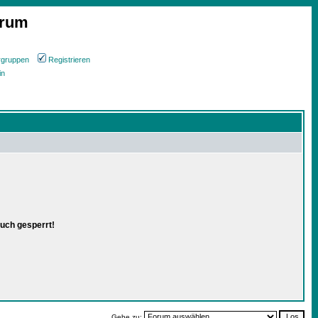
orum
rgruppen
Registrieren
in
uch gesperrt!
Gehe zu: