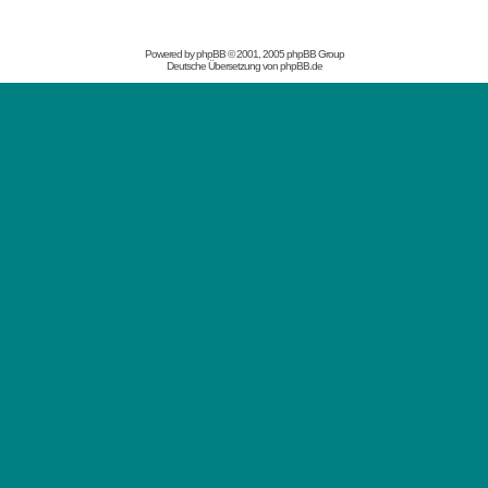
Powered by
phpBB
© 2001, 2005 phpBB Group
Deutsche Übersetzung von
phpBB.de