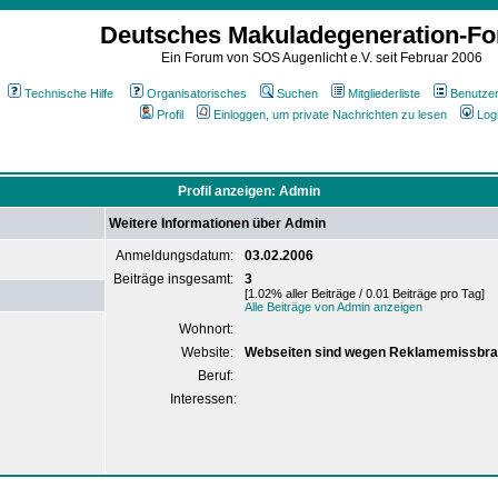
Deutsches Makuladegeneration-F
Ein Forum von SOS Augenlicht e.V. seit Februar 2006
Technische Hilfe
Organisatorisches
Suchen
Mitgliederliste
Benutze
Profil
Einloggen, um private Nachrichten zu lesen
Log
Profil anzeigen: Admin
Weitere Informationen über Admin
Anmeldungsdatum:
03.02.2006
Beiträge insgesamt:
3
[1.02% aller Beiträge / 0.01 Beiträge pro Tag]
Alle Beiträge von Admin anzeigen
Wohnort:
Website:
Webseiten sind wegen Reklamemissbra
Beruf:
Interessen: