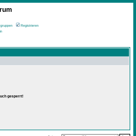
orum
rgruppen
Registrieren
in
uch gesperrt!