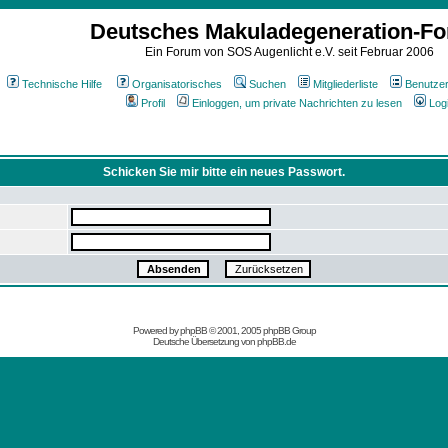
Deutsches Makuladegeneration-F
Ein Forum von SOS Augenlicht e.V. seit Februar 2006
Technische Hilfe
Organisatorisches
Suchen
Mitgliederliste
Benutze
Profil
Einloggen, um private Nachrichten zu lesen
Log
Schicken Sie mir bitte ein neues Passwort.
Powered by
phpBB
© 2001, 2005 phpBB Group
Deutsche Übersetzung von
phpBB.de