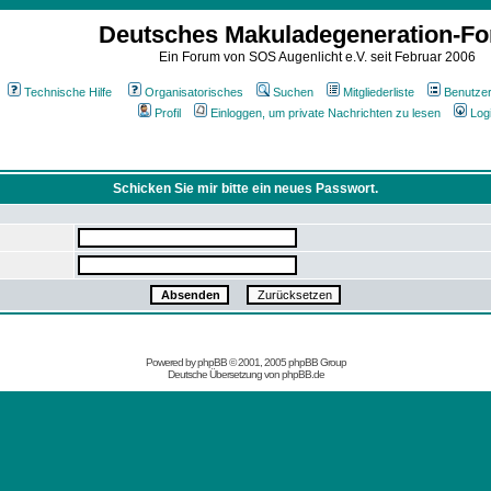
Deutsches Makuladegeneration-F
Ein Forum von SOS Augenlicht e.V. seit Februar 2006
Technische Hilfe
Organisatorisches
Suchen
Mitgliederliste
Benutze
Profil
Einloggen, um private Nachrichten zu lesen
Log
Schicken Sie mir bitte ein neues Passwort.
Powered by
phpBB
© 2001, 2005 phpBB Group
Deutsche Übersetzung von
phpBB.de