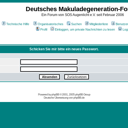
Deutsches Makuladegeneration-F
Ein Forum von SOS Augenlicht e.V. seit Februar 2006
Technische Hilfe
Organisatorisches
Suchen
Mitgliederliste
Benutze
Profil
Einloggen, um private Nachrichten zu lesen
Log
Schicken Sie mir bitte ein neues Passwort.
Powered by
phpBB
© 2001, 2005 phpBB Group
Deutsche Übersetzung von
phpBB.de