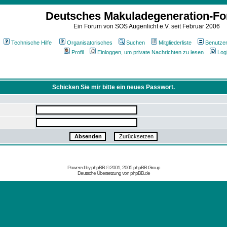
Deutsches Makuladegeneration-F
Ein Forum von SOS Augenlicht e.V. seit Februar 2006
Technische Hilfe
Organisatorisches
Suchen
Mitgliederliste
Benutze
Profil
Einloggen, um private Nachrichten zu lesen
Log
Schicken Sie mir bitte ein neues Passwort.
Powered by
phpBB
© 2001, 2005 phpBB Group
Deutsche Übersetzung von
phpBB.de