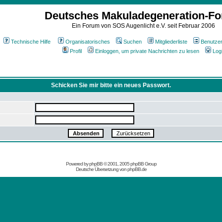
Deutsches Makuladegeneration-F
Ein Forum von SOS Augenlicht e.V. seit Februar 2006
Technische Hilfe
Organisatorisches
Suchen
Mitgliederliste
Benutze
Profil
Einloggen, um private Nachrichten zu lesen
Log
Schicken Sie mir bitte ein neues Passwort.
Powered by
phpBB
© 2001, 2005 phpBB Group
Deutsche Übersetzung von
phpBB.de