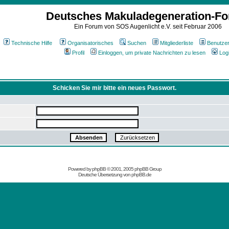
Deutsches Makuladegeneration-F
Ein Forum von SOS Augenlicht e.V. seit Februar 2006
Technische Hilfe
Organisatorisches
Suchen
Mitgliederliste
Benutze
Profil
Einloggen, um private Nachrichten zu lesen
Log
Schicken Sie mir bitte ein neues Passwort.
Powered by
phpBB
© 2001, 2005 phpBB Group
Deutsche Übersetzung von
phpBB.de