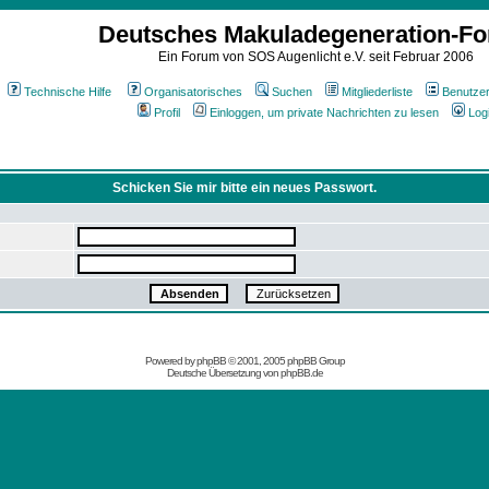
Deutsches Makuladegeneration-F
Ein Forum von SOS Augenlicht e.V. seit Februar 2006
Technische Hilfe
Organisatorisches
Suchen
Mitgliederliste
Benutze
Profil
Einloggen, um private Nachrichten zu lesen
Log
Schicken Sie mir bitte ein neues Passwort.
Powered by
phpBB
© 2001, 2005 phpBB Group
Deutsche Übersetzung von
phpBB.de