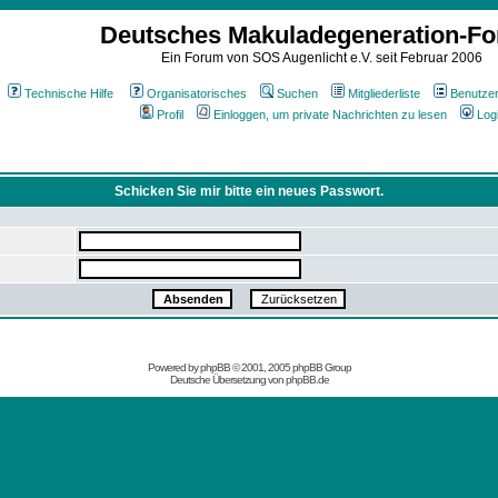
Deutsches Makuladegeneration-F
Ein Forum von SOS Augenlicht e.V. seit Februar 2006
Technische Hilfe
Organisatorisches
Suchen
Mitgliederliste
Benutze
Profil
Einloggen, um private Nachrichten zu lesen
Log
Schicken Sie mir bitte ein neues Passwort.
Powered by
phpBB
© 2001, 2005 phpBB Group
Deutsche Übersetzung von
phpBB.de