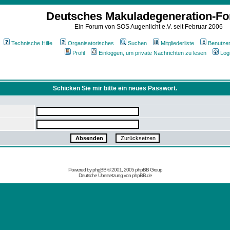
Deutsches Makuladegeneration-F
Ein Forum von SOS Augenlicht e.V. seit Februar 2006
Technische Hilfe
Organisatorisches
Suchen
Mitgliederliste
Benutze
Profil
Einloggen, um private Nachrichten zu lesen
Log
Schicken Sie mir bitte ein neues Passwort.
Powered by
phpBB
© 2001, 2005 phpBB Group
Deutsche Übersetzung von
phpBB.de