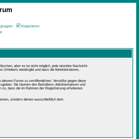
orum
rgruppen
Registrieren
in
schen; aber es ist nicht möglich, jede einzelne Nachricht
es Urhebers wiedergibt und dass die Administratoren,
in diesem Forum zu veröffentlichen. Verstöße gegen diese
rzugeben. Sie räumen den Betreibern, Administratoren und
n zu, dass die im Rahmen der Registrierung erhobenen
ionen, sondern dienen ausschließlich dem