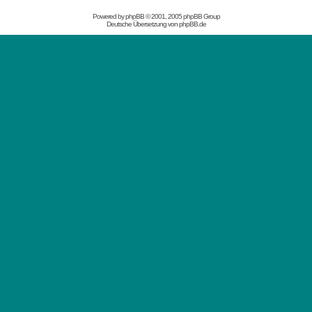
Powered by
phpBB
© 2001, 2005 phpBB Group
Deutsche Übersetzung von
phpBB.de