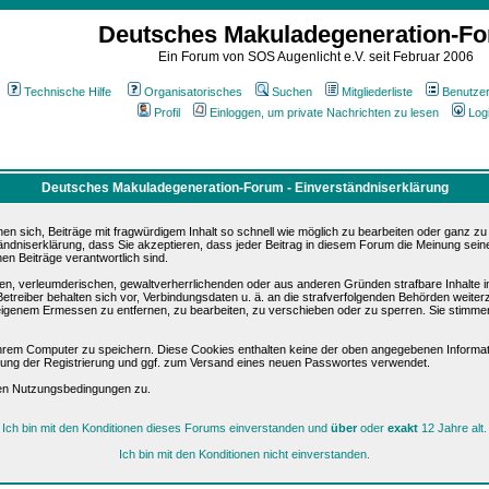
Deutsches Makuladegeneration-F
Ein Forum von SOS Augenlicht e.V. seit Februar 2006
Technische Hilfe
Organisatorisches
Suchen
Mitgliederliste
Benutze
Profil
Einloggen, um private Nachrichten zu lesen
Log
Deutsches Makuladegeneration-Forum - Einverständniserklärung
sich, Beiträge mit fragwürdigem Inhalt so schnell wie möglich zu bearbeiten oder ganz zu lö
ändniserklärung, dass Sie akzeptieren, dass jeder Beitrag in diesem Forum die Meinung sein
en Beiträge verantwortlich sind.
ären, verleumderischen, gewaltverherrlichenden oder aus anderen Gründen strafbare Inhalte 
etreiber behalten sich vor, Verbindungsdaten u. ä. an die strafverfolgenden Behörden weite
igenem Ermessen zu entfernen, zu bearbeiten, zu verschieben oder zu sperren. Sie stimme
hrem Computer zu speichern. Diese Cookies enthalten keine der oben angegebenen Informat
igung der Registrierung und ggf. zum Versand eines neuen Passwortes verwendet.
sen Nutzungsbedingungen zu.
Ich bin mit den Konditionen dieses Forums einverstanden und
über
oder
exakt
12 Jahre alt.
Ich bin mit den Konditionen nicht einverstanden.