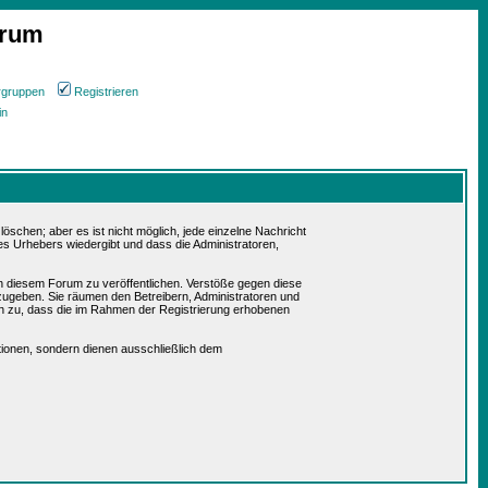
orum
rgruppen
Registrieren
in
schen; aber es ist nicht möglich, jede einzelne Nachricht
es Urhebers wiedergibt und dass die Administratoren,
in diesem Forum zu veröffentlichen. Verstöße gegen diese
rzugeben. Sie räumen den Betreibern, Administratoren und
n zu, dass die im Rahmen der Registrierung erhobenen
ionen, sondern dienen ausschließlich dem