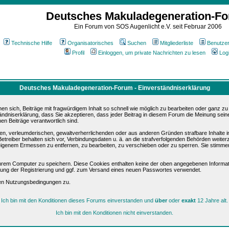
Deutsches Makuladegeneration-F
Ein Forum von SOS Augenlicht e.V. seit Februar 2006
Technische Hilfe
Organisatorisches
Suchen
Mitgliederliste
Benutze
Profil
Einloggen, um private Nachrichten zu lesen
Log
Deutsches Makuladegeneration-Forum - Einverständniserklärung
sich, Beiträge mit fragwürdigem Inhalt so schnell wie möglich zu bearbeiten oder ganz zu lö
ändniserklärung, dass Sie akzeptieren, dass jeder Beitrag in diesem Forum die Meinung sein
en Beiträge verantwortlich sind.
ären, verleumderischen, gewaltverherrlichenden oder aus anderen Gründen strafbare Inhalte 
etreiber behalten sich vor, Verbindungsdaten u. ä. an die strafverfolgenden Behörden weite
igenem Ermessen zu entfernen, zu bearbeiten, zu verschieben oder zu sperren. Sie stimme
hrem Computer zu speichern. Diese Cookies enthalten keine der oben angegebenen Informat
igung der Registrierung und ggf. zum Versand eines neuen Passwortes verwendet.
sen Nutzungsbedingungen zu.
Ich bin mit den Konditionen dieses Forums einverstanden und
über
oder
exakt
12 Jahre alt.
Ich bin mit den Konditionen nicht einverstanden.