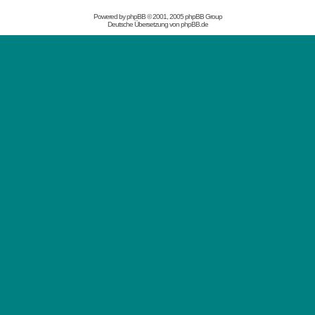
Powered by
phpBB
© 2001, 2005 phpBB Group
Deutsche Übersetzung von
phpBB.de