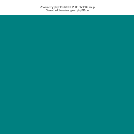
Powered by
phpBB
© 2001, 2005 phpBB Group
Deutsche Übersetzung von
phpBB.de