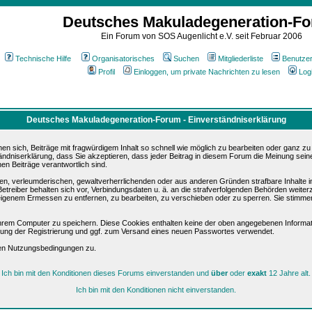
Deutsches Makuladegeneration-F
Ein Forum von SOS Augenlicht e.V. seit Februar 2006
Technische Hilfe
Organisatorisches
Suchen
Mitgliederliste
Benutze
Profil
Einloggen, um private Nachrichten zu lesen
Log
Deutsches Makuladegeneration-Forum - Einverständniserklärung
sich, Beiträge mit fragwürdigem Inhalt so schnell wie möglich zu bearbeiten oder ganz zu lö
ändniserklärung, dass Sie akzeptieren, dass jeder Beitrag in diesem Forum die Meinung sein
en Beiträge verantwortlich sind.
ären, verleumderischen, gewaltverherrlichenden oder aus anderen Gründen strafbare Inhalte 
etreiber behalten sich vor, Verbindungsdaten u. ä. an die strafverfolgenden Behörden weite
igenem Ermessen zu entfernen, zu bearbeiten, zu verschieben oder zu sperren. Sie stimme
hrem Computer zu speichern. Diese Cookies enthalten keine der oben angegebenen Informat
igung der Registrierung und ggf. zum Versand eines neuen Passwortes verwendet.
sen Nutzungsbedingungen zu.
Ich bin mit den Konditionen dieses Forums einverstanden und
über
oder
exakt
12 Jahre alt.
Ich bin mit den Konditionen nicht einverstanden.