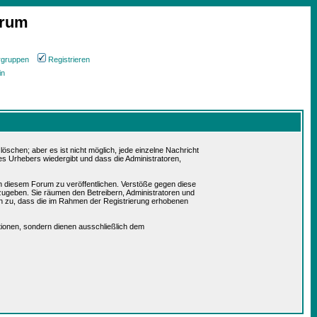
orum
rgruppen
Registrieren
in
schen; aber es ist nicht möglich, jede einzelne Nachricht
es Urhebers wiedergibt und dass die Administratoren,
in diesem Forum zu veröffentlichen. Verstöße gegen diese
rzugeben. Sie räumen den Betreibern, Administratoren und
n zu, dass die im Rahmen der Registrierung erhobenen
ionen, sondern dienen ausschließlich dem