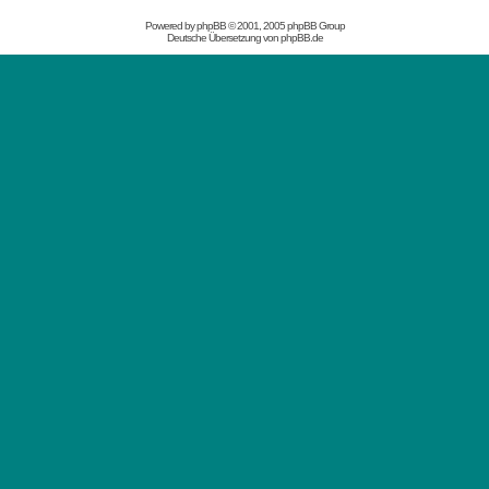
Powered by
phpBB
© 2001, 2005 phpBB Group
Deutsche Übersetzung von
phpBB.de