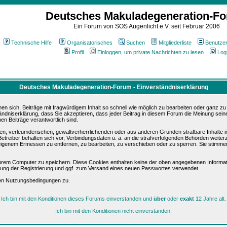
Deutsches Makuladegeneration-F
Ein Forum von SOS Augenlicht e.V. seit Februar 2006
Technische Hilfe
Organisatorisches
Suchen
Mitgliederliste
Benutze
Profil
Einloggen, um private Nachrichten zu lesen
Log
Deutsches Makuladegeneration-Forum - Einverständniserklärung
sich, Beiträge mit fragwürdigem Inhalt so schnell wie möglich zu bearbeiten oder ganz zu lö
ändniserklärung, dass Sie akzeptieren, dass jeder Beitrag in diesem Forum die Meinung sein
en Beiträge verantwortlich sind.
ären, verleumderischen, gewaltverherrlichenden oder aus anderen Gründen strafbare Inhalte 
etreiber behalten sich vor, Verbindungsdaten u. ä. an die strafverfolgenden Behörden weite
igenem Ermessen zu entfernen, zu bearbeiten, zu verschieben oder zu sperren. Sie stimme
hrem Computer zu speichern. Diese Cookies enthalten keine der oben angegebenen Informat
igung der Registrierung und ggf. zum Versand eines neuen Passwortes verwendet.
sen Nutzungsbedingungen zu.
Ich bin mit den Konditionen dieses Forums einverstanden und
über
oder
exakt
12 Jahre alt.
Ich bin mit den Konditionen nicht einverstanden.