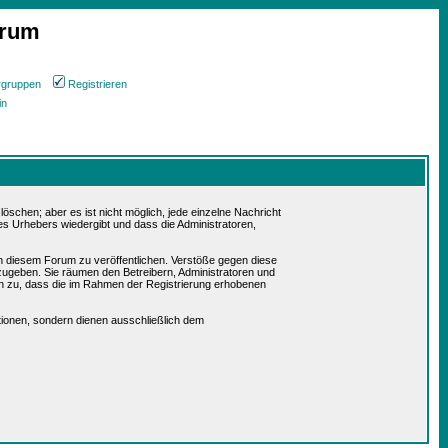
orum
rgruppen
Registrieren
in
schen; aber es ist nicht möglich, jede einzelne Nachricht
es Urhebers wiedergibt und dass die Administratoren,
in diesem Forum zu veröffentlichen. Verstöße gegen diese
rzugeben. Sie räumen den Betreibern, Administratoren und
n zu, dass die im Rahmen der Registrierung erhobenen
ionen, sondern dienen ausschließlich dem