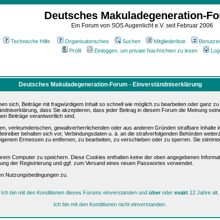
Deutsches Makuladegeneration-F
Ein Forum von SOS Augenlicht e.V. seit Februar 2006
Technische Hilfe
Organisatorisches
Suchen
Mitgliederliste
Benutze
Profil
Einloggen, um private Nachrichten zu lesen
Log
Deutsches Makuladegeneration-Forum - Einverständniserklärung
sich, Beiträge mit fragwürdigem Inhalt so schnell wie möglich zu bearbeiten oder ganz zu lö
ändniserklärung, dass Sie akzeptieren, dass jeder Beitrag in diesem Forum die Meinung sein
en Beiträge verantwortlich sind.
ären, verleumderischen, gewaltverherrlichenden oder aus anderen Gründen strafbare Inhalte 
etreiber behalten sich vor, Verbindungsdaten u. ä. an die strafverfolgenden Behörden weite
igenem Ermessen zu entfernen, zu bearbeiten, zu verschieben oder zu sperren. Sie stimme
hrem Computer zu speichern. Diese Cookies enthalten keine der oben angegebenen Informat
igung der Registrierung und ggf. zum Versand eines neuen Passwortes verwendet.
sen Nutzungsbedingungen zu.
Ich bin mit den Konditionen dieses Forums einverstanden und
über
oder
exakt
12 Jahre alt.
Ich bin mit den Konditionen nicht einverstanden.