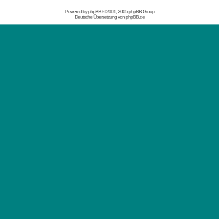
Powered by
phpBB
© 2001, 2005 phpBB Group
Deutsche Übersetzung von
phpBB.de