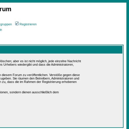
orum
rgruppen
Registrieren
in
schen; aber es ist nicht möglich, jede einzelne Nachricht
es Urhebers wiedergibt und dass die Administratoren,
in diesem Forum zu veröffentlichen. Verstöße gegen diese
rzugeben. Sie räumen den Betreibern, Administratoren und
n zu, dass die im Rahmen der Registrierung erhobenen
ionen, sondern dienen ausschließlich dem