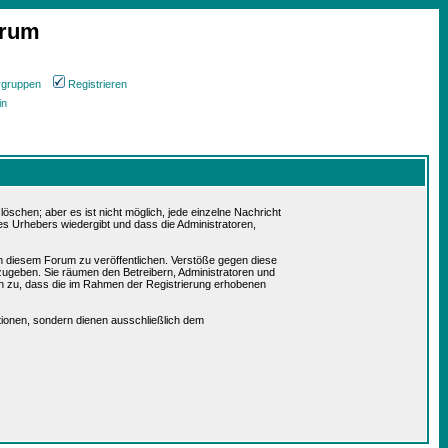
orum
rgruppen
Registrieren
in
schen; aber es ist nicht möglich, jede einzelne Nachricht
es Urhebers wiedergibt und dass die Administratoren,
in diesem Forum zu veröffentlichen. Verstöße gegen diese
rzugeben. Sie räumen den Betreibern, Administratoren und
n zu, dass die im Rahmen der Registrierung erhobenen
ionen, sondern dienen ausschließlich dem