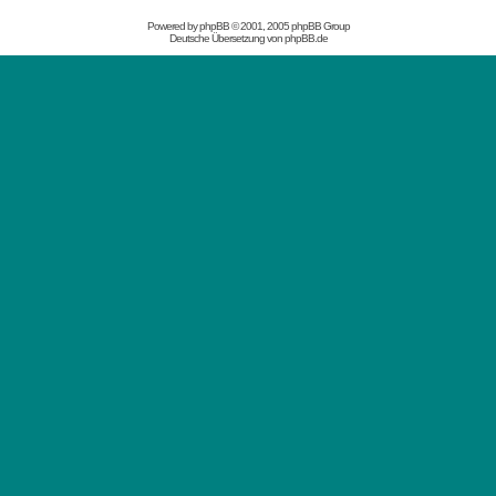
Powered by
phpBB
© 2001, 2005 phpBB Group
Deutsche Übersetzung von
phpBB.de