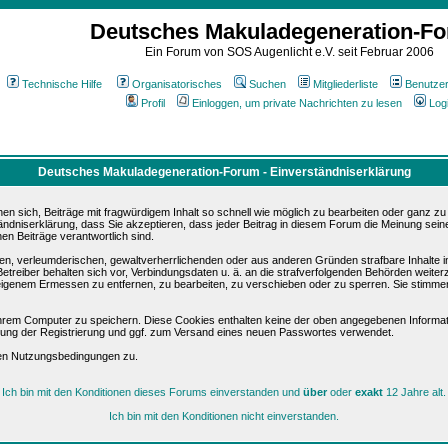
Deutsches Makuladegeneration-F
Ein Forum von SOS Augenlicht e.V. seit Februar 2006
Technische Hilfe
Organisatorisches
Suchen
Mitgliederliste
Benutze
Profil
Einloggen, um private Nachrichten zu lesen
Log
Deutsches Makuladegeneration-Forum - Einverständniserklärung
sich, Beiträge mit fragwürdigem Inhalt so schnell wie möglich zu bearbeiten oder ganz zu lö
ändniserklärung, dass Sie akzeptieren, dass jeder Beitrag in diesem Forum die Meinung sein
en Beiträge verantwortlich sind.
ären, verleumderischen, gewaltverherrlichenden oder aus anderen Gründen strafbare Inhalte 
etreiber behalten sich vor, Verbindungsdaten u. ä. an die strafverfolgenden Behörden weite
igenem Ermessen zu entfernen, zu bearbeiten, zu verschieben oder zu sperren. Sie stimme
hrem Computer zu speichern. Diese Cookies enthalten keine der oben angegebenen Informat
igung der Registrierung und ggf. zum Versand eines neuen Passwortes verwendet.
sen Nutzungsbedingungen zu.
Ich bin mit den Konditionen dieses Forums einverstanden und
über
oder
exakt
12 Jahre alt.
Ich bin mit den Konditionen nicht einverstanden.