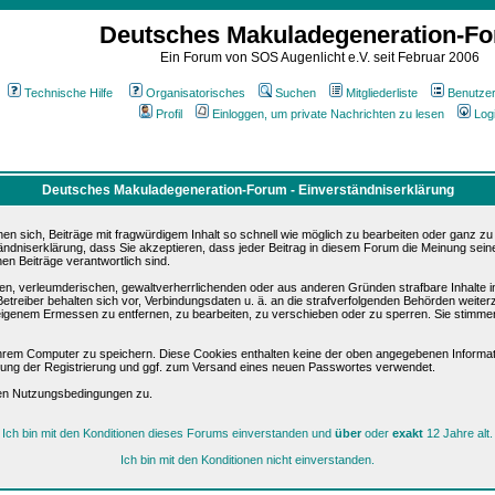
Deutsches Makuladegeneration-F
Ein Forum von SOS Augenlicht e.V. seit Februar 2006
Technische Hilfe
Organisatorisches
Suchen
Mitgliederliste
Benutze
Profil
Einloggen, um private Nachrichten zu lesen
Log
Deutsches Makuladegeneration-Forum - Einverständniserklärung
sich, Beiträge mit fragwürdigem Inhalt so schnell wie möglich zu bearbeiten oder ganz zu lö
ändniserklärung, dass Sie akzeptieren, dass jeder Beitrag in diesem Forum die Meinung sein
en Beiträge verantwortlich sind.
ären, verleumderischen, gewaltverherrlichenden oder aus anderen Gründen strafbare Inhalte 
etreiber behalten sich vor, Verbindungsdaten u. ä. an die strafverfolgenden Behörden weite
igenem Ermessen zu entfernen, zu bearbeiten, zu verschieben oder zu sperren. Sie stimme
hrem Computer zu speichern. Diese Cookies enthalten keine der oben angegebenen Informat
igung der Registrierung und ggf. zum Versand eines neuen Passwortes verwendet.
sen Nutzungsbedingungen zu.
Ich bin mit den Konditionen dieses Forums einverstanden und
über
oder
exakt
12 Jahre alt.
Ich bin mit den Konditionen nicht einverstanden.