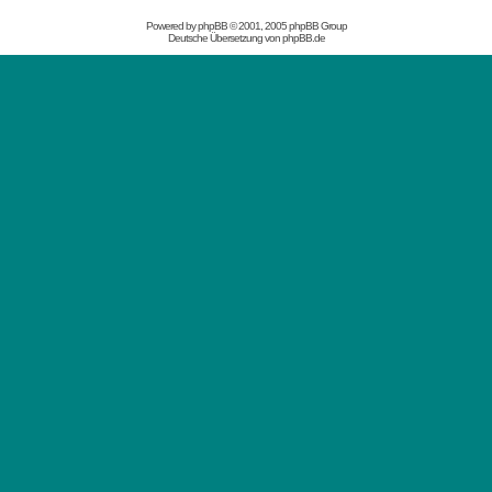
Powered by
phpBB
© 2001, 2005 phpBB Group
Deutsche Übersetzung von
phpBB.de