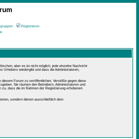
orum
rgruppen
Registrieren
in
schen; aber es ist nicht möglich, jede einzelne Nachricht
es Urhebers wiedergibt und dass die Administratoren,
in diesem Forum zu veröffentlichen. Verstöße gegen diese
rzugeben. Sie räumen den Betreibern, Administratoren und
n zu, dass die im Rahmen der Registrierung erhobenen
ionen, sondern dienen ausschließlich dem