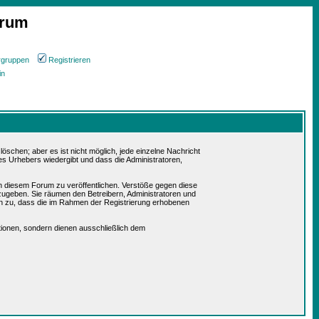
orum
rgruppen
Registrieren
in
schen; aber es ist nicht möglich, jede einzelne Nachricht
es Urhebers wiedergibt und dass die Administratoren,
in diesem Forum zu veröffentlichen. Verstöße gegen diese
rzugeben. Sie räumen den Betreibern, Administratoren und
n zu, dass die im Rahmen der Registrierung erhobenen
ionen, sondern dienen ausschließlich dem