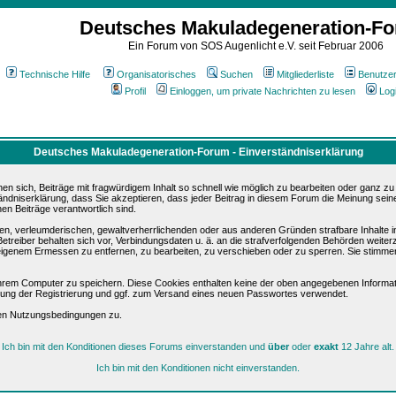
Deutsches Makuladegeneration-F
Ein Forum von SOS Augenlicht e.V. seit Februar 2006
Technische Hilfe
Organisatorisches
Suchen
Mitgliederliste
Benutze
Profil
Einloggen, um private Nachrichten zu lesen
Log
Deutsches Makuladegeneration-Forum - Einverständniserklärung
sich, Beiträge mit fragwürdigem Inhalt so schnell wie möglich zu bearbeiten oder ganz zu lö
ändniserklärung, dass Sie akzeptieren, dass jeder Beitrag in diesem Forum die Meinung sein
en Beiträge verantwortlich sind.
ären, verleumderischen, gewaltverherrlichenden oder aus anderen Gründen strafbare Inhalte 
etreiber behalten sich vor, Verbindungsdaten u. ä. an die strafverfolgenden Behörden weite
igenem Ermessen zu entfernen, zu bearbeiten, zu verschieben oder zu sperren. Sie stimme
hrem Computer zu speichern. Diese Cookies enthalten keine der oben angegebenen Informat
igung der Registrierung und ggf. zum Versand eines neuen Passwortes verwendet.
sen Nutzungsbedingungen zu.
Ich bin mit den Konditionen dieses Forums einverstanden und
über
oder
exakt
12 Jahre alt.
Ich bin mit den Konditionen nicht einverstanden.