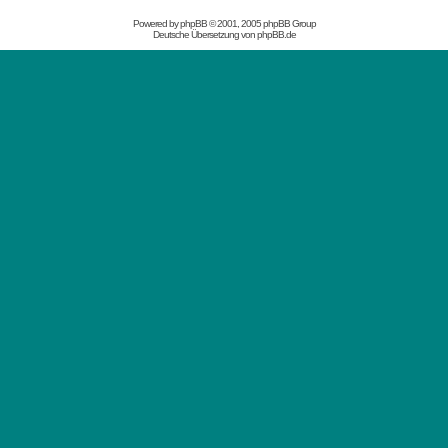
Powered by
phpBB
© 2001, 2005 phpBB Group
Deutsche Übersetzung von
phpBB.de