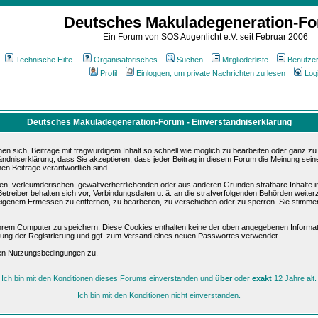
Deutsches Makuladegeneration-F
Ein Forum von SOS Augenlicht e.V. seit Februar 2006
Technische Hilfe
Organisatorisches
Suchen
Mitgliederliste
Benutze
Profil
Einloggen, um private Nachrichten zu lesen
Log
Deutsches Makuladegeneration-Forum - Einverständniserklärung
sich, Beiträge mit fragwürdigem Inhalt so schnell wie möglich zu bearbeiten oder ganz zu lö
ändniserklärung, dass Sie akzeptieren, dass jeder Beitrag in diesem Forum die Meinung sein
en Beiträge verantwortlich sind.
ären, verleumderischen, gewaltverherrlichenden oder aus anderen Gründen strafbare Inhalte 
etreiber behalten sich vor, Verbindungsdaten u. ä. an die strafverfolgenden Behörden weite
igenem Ermessen zu entfernen, zu bearbeiten, zu verschieben oder zu sperren. Sie stimme
hrem Computer zu speichern. Diese Cookies enthalten keine der oben angegebenen Informat
igung der Registrierung und ggf. zum Versand eines neuen Passwortes verwendet.
sen Nutzungsbedingungen zu.
Ich bin mit den Konditionen dieses Forums einverstanden und
über
oder
exakt
12 Jahre alt.
Ich bin mit den Konditionen nicht einverstanden.