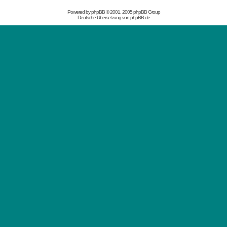
Powered by
phpBB
© 2001, 2005 phpBB Group
Deutsche Übersetzung von
phpBB.de