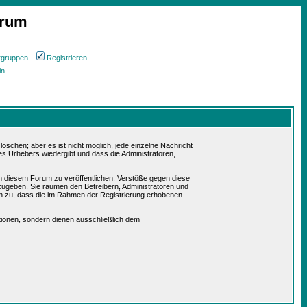
orum
rgruppen
Registrieren
in
schen; aber es ist nicht möglich, jede einzelne Nachricht
es Urhebers wiedergibt und dass die Administratoren,
in diesem Forum zu veröffentlichen. Verstöße gegen diese
rzugeben. Sie räumen den Betreibern, Administratoren und
n zu, dass die im Rahmen der Registrierung erhobenen
ionen, sondern dienen ausschließlich dem