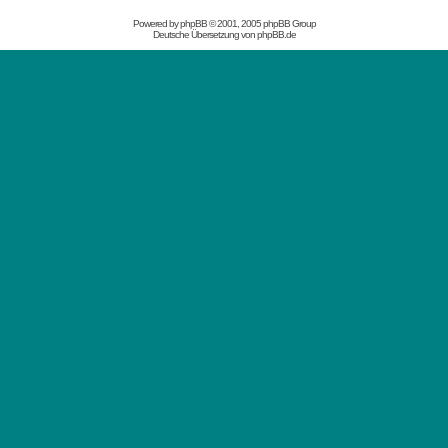
Powered by
phpBB
© 2001, 2005 phpBB Group
Deutsche Übersetzung von
phpBB.de