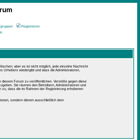
orum
rgruppen
Registrieren
in
schen; aber es ist nicht möglich, jede einzelne Nachricht
es Urhebers wiedergibt und dass die Administratoren,
in diesem Forum zu veröffentlichen. Verstöße gegen diese
rzugeben. Sie räumen den Betreibern, Administratoren und
n zu, dass die im Rahmen der Registrierung erhobenen
ionen, sondern dienen ausschließlich dem