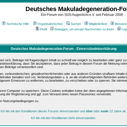
Deutsches Makuladegeneration-F
Ein Forum von SOS Augenlicht e.V. seit Februar 2006
Technische Hilfe
Organisatorisches
Suchen
Mitgliederliste
Benutze
Profil
Einloggen, um private Nachrichten zu lesen
Log
Deutsches Makuladegeneration-Forum - Einverständniserklärung
sich, Beiträge mit fragwürdigem Inhalt so schnell wie möglich zu bearbeiten oder ganz zu lö
ändniserklärung, dass Sie akzeptieren, dass jeder Beitrag in diesem Forum die Meinung sein
en Beiträge verantwortlich sind.
ären, verleumderischen, gewaltverherrlichenden oder aus anderen Gründen strafbare Inhalte 
etreiber behalten sich vor, Verbindungsdaten u. ä. an die strafverfolgenden Behörden weite
igenem Ermessen zu entfernen, zu bearbeiten, zu verschieben oder zu sperren. Sie stimme
hrem Computer zu speichern. Diese Cookies enthalten keine der oben angegebenen Informat
igung der Registrierung und ggf. zum Versand eines neuen Passwortes verwendet.
sen Nutzungsbedingungen zu.
Ich bin mit den Konditionen dieses Forums einverstanden und
über
oder
exakt
12 Jahre alt.
Ich bin mit den Konditionen nicht einverstanden.