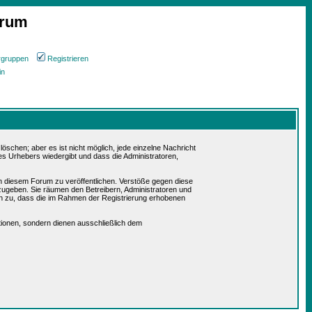
orum
rgruppen
Registrieren
in
schen; aber es ist nicht möglich, jede einzelne Nachricht
es Urhebers wiedergibt und dass die Administratoren,
in diesem Forum zu veröffentlichen. Verstöße gegen diese
rzugeben. Sie räumen den Betreibern, Administratoren und
n zu, dass die im Rahmen der Registrierung erhobenen
ionen, sondern dienen ausschließlich dem