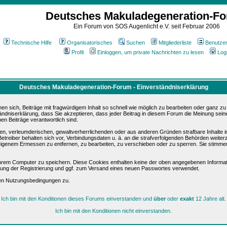
Deutsches Makuladegeneration-F
Ein Forum von SOS Augenlicht e.V. seit Februar 2006
Technische Hilfe
Organisatorisches
Suchen
Mitgliederliste
Benutze
Profil
Einloggen, um private Nachrichten zu lesen
Log
Deutsches Makuladegeneration-Forum - Einverständniserklärung
sich, Beiträge mit fragwürdigem Inhalt so schnell wie möglich zu bearbeiten oder ganz zu lö
ändniserklärung, dass Sie akzeptieren, dass jeder Beitrag in diesem Forum die Meinung sein
en Beiträge verantwortlich sind.
ären, verleumderischen, gewaltverherrlichenden oder aus anderen Gründen strafbare Inhalte 
etreiber behalten sich vor, Verbindungsdaten u. ä. an die strafverfolgenden Behörden weite
igenem Ermessen zu entfernen, zu bearbeiten, zu verschieben oder zu sperren. Sie stimme
hrem Computer zu speichern. Diese Cookies enthalten keine der oben angegebenen Informat
igung der Registrierung und ggf. zum Versand eines neuen Passwortes verwendet.
sen Nutzungsbedingungen zu.
Ich bin mit den Konditionen dieses Forums einverstanden und
über
oder
exakt
12 Jahre alt.
Ich bin mit den Konditionen nicht einverstanden.