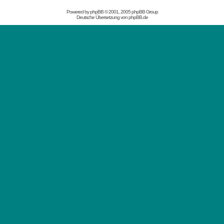
Powered by
phpBB
© 2001, 2005 phpBB Group
Deutsche Übersetzung von
phpBB.de