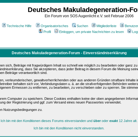
Deutsches Makuladegeneration-F
Ein Forum von SOS Augenlicht e.V. seit Februar 2006
Technische Hilfe
Organisatorisches
Suchen
Mitgliederliste
Benutze
Profil
Einloggen, um private Nachrichten zu lesen
Log
Deutsches Makuladegeneration-Forum - Einverständniserklärung
sich, Beiträge mit fragwürdigem Inhalt so schnell wie möglich zu bearbeiten oder ganz zu lö
ändniserklärung, dass Sie akzeptieren, dass jeder Beitrag in diesem Forum die Meinung sein
en Beiträge verantwortlich sind.
ären, verleumderischen, gewaltverherrlichenden oder aus anderen Gründen strafbare Inhalte 
etreiber behalten sich vor, Verbindungsdaten u. ä. an die strafverfolgenden Behörden weite
igenem Ermessen zu entfernen, zu bearbeiten, zu verschieben oder zu sperren. Sie stimme
hrem Computer zu speichern. Diese Cookies enthalten keine der oben angegebenen Informat
igung der Registrierung und ggf. zum Versand eines neuen Passwortes verwendet.
sen Nutzungsbedingungen zu.
Ich bin mit den Konditionen dieses Forums einverstanden und
über
oder
exakt
12 Jahre alt.
Ich bin mit den Konditionen nicht einverstanden.