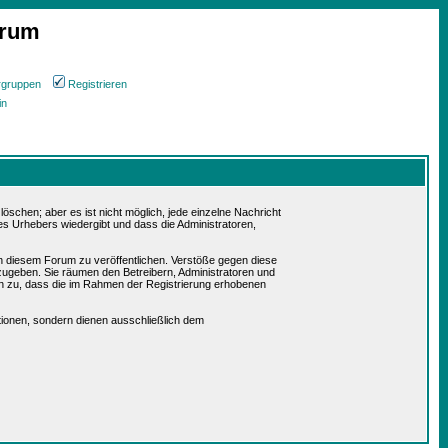
orum
rgruppen
Registrieren
in
schen; aber es ist nicht möglich, jede einzelne Nachricht
es Urhebers wiedergibt und dass die Administratoren,
in diesem Forum zu veröffentlichen. Verstöße gegen diese
rzugeben. Sie räumen den Betreibern, Administratoren und
n zu, dass die im Rahmen der Registrierung erhobenen
ionen, sondern dienen ausschließlich dem