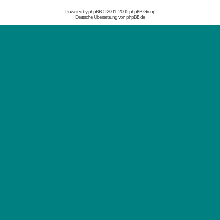
Powered by
phpBB
© 2001, 2005 phpBB Group
Deutsche Übersetzung von
phpBB.de