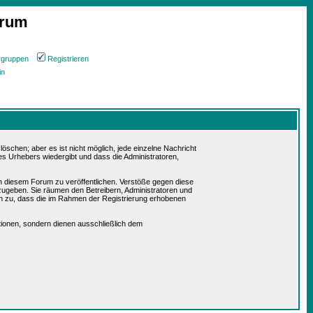
orum
rgruppen
Registrieren
in
schen; aber es ist nicht möglich, jede einzelne Nachricht
es Urhebers wiedergibt und dass die Administratoren,
in diesem Forum zu veröffentlichen. Verstöße gegen diese
rzugeben. Sie räumen den Betreibern, Administratoren und
n zu, dass die im Rahmen der Registrierung erhobenen
ionen, sondern dienen ausschließlich dem