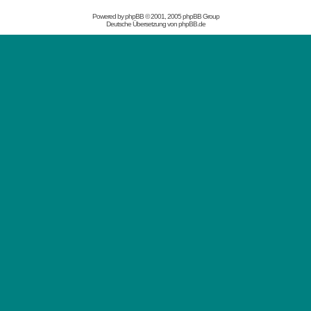
Powered by
phpBB
© 2001, 2005 phpBB Group
Deutsche Übersetzung von
phpBB.de