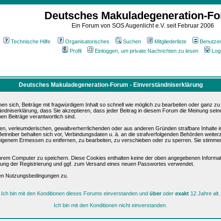
Deutsches Makuladegeneration-F
Ein Forum von SOS Augenlicht e.V. seit Februar 2006
Technische Hilfe
Organisatorisches
Suchen
Mitgliederliste
Benutze
Profil
Einloggen, um private Nachrichten zu lesen
Log
Deutsches Makuladegeneration-Forum - Einverständniserklärung
sich, Beiträge mit fragwürdigem Inhalt so schnell wie möglich zu bearbeiten oder ganz zu lö
ändniserklärung, dass Sie akzeptieren, dass jeder Beitrag in diesem Forum die Meinung sein
en Beiträge verantwortlich sind.
ären, verleumderischen, gewaltverherrlichenden oder aus anderen Gründen strafbare Inhalte 
etreiber behalten sich vor, Verbindungsdaten u. ä. an die strafverfolgenden Behörden weite
igenem Ermessen zu entfernen, zu bearbeiten, zu verschieben oder zu sperren. Sie stimme
hrem Computer zu speichern. Diese Cookies enthalten keine der oben angegebenen Informat
igung der Registrierung und ggf. zum Versand eines neuen Passwortes verwendet.
sen Nutzungsbedingungen zu.
Ich bin mit den Konditionen dieses Forums einverstanden und
über
oder
exakt
12 Jahre alt.
Ich bin mit den Konditionen nicht einverstanden.