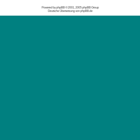
Powered by
phpBB
© 2001, 2005 phpBB Group
Deutsche Übersetzung von
phpBB.de