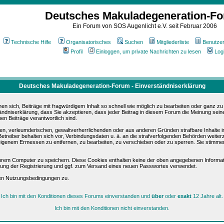
Deutsches Makuladegeneration-F
Ein Forum von SOS Augenlicht e.V. seit Februar 2006
Technische Hilfe
Organisatorisches
Suchen
Mitgliederliste
Benutze
Profil
Einloggen, um private Nachrichten zu lesen
Log
Deutsches Makuladegeneration-Forum - Einverständniserklärung
sich, Beiträge mit fragwürdigem Inhalt so schnell wie möglich zu bearbeiten oder ganz zu lö
ändniserklärung, dass Sie akzeptieren, dass jeder Beitrag in diesem Forum die Meinung sein
en Beiträge verantwortlich sind.
ären, verleumderischen, gewaltverherrlichenden oder aus anderen Gründen strafbare Inhalte 
etreiber behalten sich vor, Verbindungsdaten u. ä. an die strafverfolgenden Behörden weite
igenem Ermessen zu entfernen, zu bearbeiten, zu verschieben oder zu sperren. Sie stimme
hrem Computer zu speichern. Diese Cookies enthalten keine der oben angegebenen Informat
igung der Registrierung und ggf. zum Versand eines neuen Passwortes verwendet.
sen Nutzungsbedingungen zu.
Ich bin mit den Konditionen dieses Forums einverstanden und
über
oder
exakt
12 Jahre alt.
Ich bin mit den Konditionen nicht einverstanden.