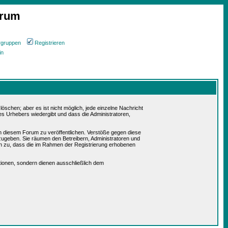
orum
rgruppen
Registrieren
in
schen; aber es ist nicht möglich, jede einzelne Nachricht
es Urhebers wiedergibt und dass die Administratoren,
in diesem Forum zu veröffentlichen. Verstöße gegen diese
rzugeben. Sie räumen den Betreibern, Administratoren und
n zu, dass die im Rahmen der Registrierung erhobenen
ionen, sondern dienen ausschließlich dem