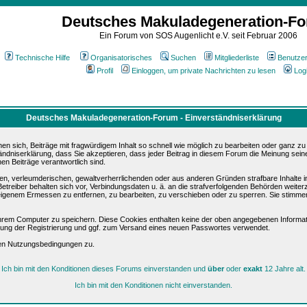
Deutsches Makuladegeneration-F
Ein Forum von SOS Augenlicht e.V. seit Februar 2006
Technische Hilfe
Organisatorisches
Suchen
Mitgliederliste
Benutze
Profil
Einloggen, um private Nachrichten zu lesen
Log
Deutsches Makuladegeneration-Forum - Einverständniserklärung
sich, Beiträge mit fragwürdigem Inhalt so schnell wie möglich zu bearbeiten oder ganz zu lö
ändniserklärung, dass Sie akzeptieren, dass jeder Beitrag in diesem Forum die Meinung sein
en Beiträge verantwortlich sind.
ären, verleumderischen, gewaltverherrlichenden oder aus anderen Gründen strafbare Inhalte 
etreiber behalten sich vor, Verbindungsdaten u. ä. an die strafverfolgenden Behörden weite
igenem Ermessen zu entfernen, zu bearbeiten, zu verschieben oder zu sperren. Sie stimme
hrem Computer zu speichern. Diese Cookies enthalten keine der oben angegebenen Informat
igung der Registrierung und ggf. zum Versand eines neuen Passwortes verwendet.
sen Nutzungsbedingungen zu.
Ich bin mit den Konditionen dieses Forums einverstanden und
über
oder
exakt
12 Jahre alt.
Ich bin mit den Konditionen nicht einverstanden.