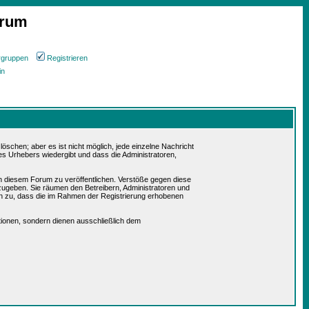
orum
rgruppen
Registrieren
in
schen; aber es ist nicht möglich, jede einzelne Nachricht
es Urhebers wiedergibt und dass die Administratoren,
in diesem Forum zu veröffentlichen. Verstöße gegen diese
rzugeben. Sie räumen den Betreibern, Administratoren und
n zu, dass die im Rahmen der Registrierung erhobenen
ionen, sondern dienen ausschließlich dem