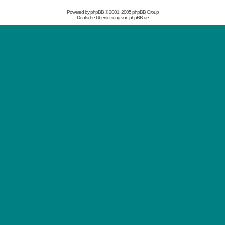
Powered by
phpBB
© 2001, 2005 phpBB Group
Deutsche Übersetzung von
phpBB.de