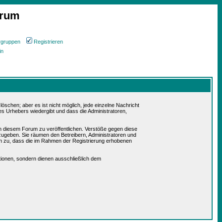
orum
rgruppen
Registrieren
in
schen; aber es ist nicht möglich, jede einzelne Nachricht
es Urhebers wiedergibt und dass die Administratoren,
in diesem Forum zu veröffentlichen. Verstöße gegen diese
rzugeben. Sie räumen den Betreibern, Administratoren und
n zu, dass die im Rahmen der Registrierung erhobenen
ionen, sondern dienen ausschließlich dem