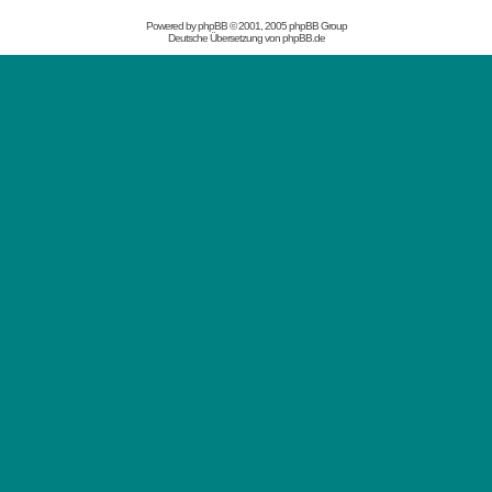
Powered by
phpBB
© 2001, 2005 phpBB Group
Deutsche Übersetzung von
phpBB.de