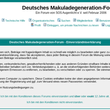
Deutsches Makuladegeneration-F
Ein Forum von SOS Augenlicht e.V. seit Februar 2006
Technische Hilfe
Organisatorisches
Suchen
Mitgliederliste
Benutze
Profil
Einloggen, um private Nachrichten zu lesen
Log
Deutsches Makuladegeneration-Forum - Einverständniserklärung
sich, Beiträge mit fragwürdigem Inhalt so schnell wie möglich zu bearbeiten oder ganz zu lö
ändniserklärung, dass Sie akzeptieren, dass jeder Beitrag in diesem Forum die Meinung sein
en Beiträge verantwortlich sind.
ären, verleumderischen, gewaltverherrlichenden oder aus anderen Gründen strafbare Inhalte 
etreiber behalten sich vor, Verbindungsdaten u. ä. an die strafverfolgenden Behörden weite
igenem Ermessen zu entfernen, zu bearbeiten, zu verschieben oder zu sperren. Sie stimme
hrem Computer zu speichern. Diese Cookies enthalten keine der oben angegebenen Informat
igung der Registrierung und ggf. zum Versand eines neuen Passwortes verwendet.
sen Nutzungsbedingungen zu.
Ich bin mit den Konditionen dieses Forums einverstanden und
über
oder
exakt
12 Jahre alt.
Ich bin mit den Konditionen nicht einverstanden.