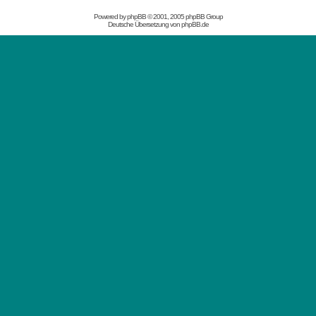
Powered by
phpBB
© 2001, 2005 phpBB Group
Deutsche Übersetzung von
phpBB.de