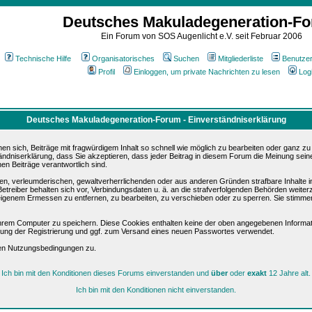
Deutsches Makuladegeneration-F
Ein Forum von SOS Augenlicht e.V. seit Februar 2006
Technische Hilfe
Organisatorisches
Suchen
Mitgliederliste
Benutze
Profil
Einloggen, um private Nachrichten zu lesen
Log
Deutsches Makuladegeneration-Forum - Einverständniserklärung
sich, Beiträge mit fragwürdigem Inhalt so schnell wie möglich zu bearbeiten oder ganz zu lö
ändniserklärung, dass Sie akzeptieren, dass jeder Beitrag in diesem Forum die Meinung sein
en Beiträge verantwortlich sind.
ären, verleumderischen, gewaltverherrlichenden oder aus anderen Gründen strafbare Inhalte 
etreiber behalten sich vor, Verbindungsdaten u. ä. an die strafverfolgenden Behörden weite
igenem Ermessen zu entfernen, zu bearbeiten, zu verschieben oder zu sperren. Sie stimme
hrem Computer zu speichern. Diese Cookies enthalten keine der oben angegebenen Informat
igung der Registrierung und ggf. zum Versand eines neuen Passwortes verwendet.
sen Nutzungsbedingungen zu.
Ich bin mit den Konditionen dieses Forums einverstanden und
über
oder
exakt
12 Jahre alt.
Ich bin mit den Konditionen nicht einverstanden.