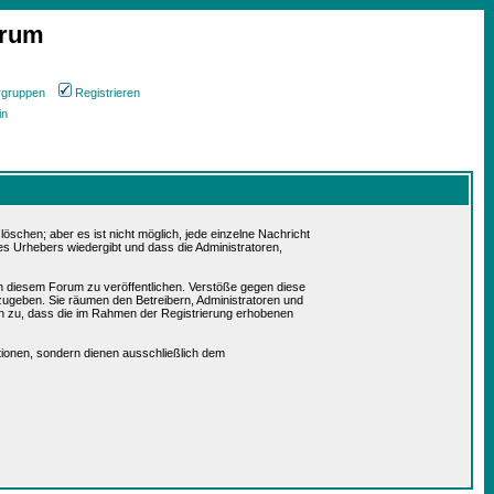
orum
rgruppen
Registrieren
in
schen; aber es ist nicht möglich, jede einzelne Nachricht
es Urhebers wiedergibt und dass die Administratoren,
in diesem Forum zu veröffentlichen. Verstöße gegen diese
rzugeben. Sie räumen den Betreibern, Administratoren und
n zu, dass die im Rahmen der Registrierung erhobenen
ionen, sondern dienen ausschließlich dem