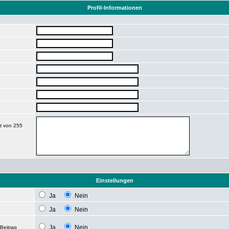
Profil-Informationen
it von 255
Einstellungen
Ja
Nein
Ja
Nein
Ja
Nein
Beitrag