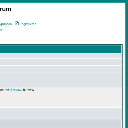
orum
rgruppen
Registrieren
in
 den
Administrator
für Hilfe.