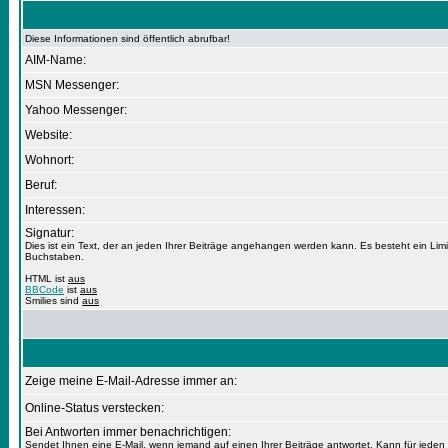
Diese Informationen sind öffentlich abrufbar!
AIM-Name:
MSN Messenger:
Yahoo Messenger:
Website:
Wohnort:
Beruf:
Interessen:
Signatur:
Dies ist ein Text, der an jeden Ihrer Beiträge angehangen werden kann. Es besteht ein Lim
Buchstaben.
HTML ist
aus
BBCode
ist
aus
Smilies sind
aus
Zeige meine E-Mail-Adresse immer an:
Online-Status verstecken:
Bei Antworten immer benachrichtigen:
Sendet Ihnen eine E-Mail, wenn jemand auf einen Ihrer Beiträge antwortet. Kann für jeden 