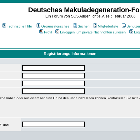
Deutsches Makuladegeneration-F
Ein Forum von SOS Augenlicht e.V. seit Februar 2006
Technische Hilfe
Organisatorisches
Suchen
Mitgliederliste
Benutze
Profil
Einloggen, um private Nachrichten zu lesen
Log
Registrierungs-Informationen
he haben oder aus einem anderen Grund den Code nicht lesen können, kontaktieren Sie bitte
ß- und