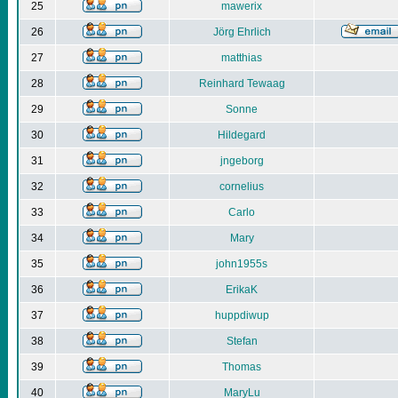
25
mawerix
26
Jörg Ehrlich
27
matthias
28
Reinhard Tewaag
29
Sonne
30
Hildegard
31
jngeborg
32
cornelius
33
Carlo
34
Mary
35
john1955s
36
ErikaK
37
huppdiwup
38
Stefan
39
Thomas
40
MaryLu