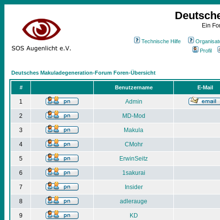
Deutsch
Ein Fo
Technische Hilfe
Organisat
Profil
Deutsches Makuladegeneration-Forum Foren-Übersicht
#
Benutzername
E-Mail
1
Admin
2
MD-Mod
3
Makula
4
CMohr
5
ErwinSeitz
6
1sakurai
7
Insider
8
adlerauge
9
KD