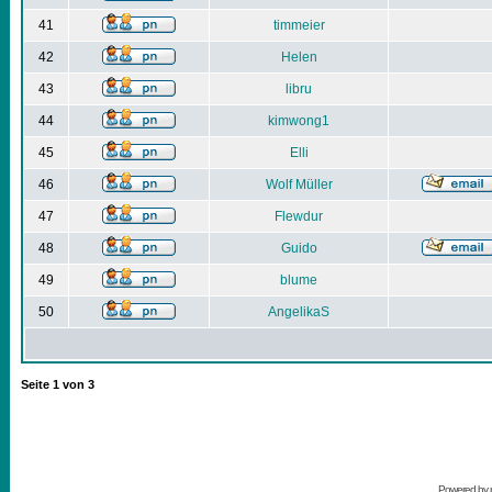
41
timmeier
42
Helen
43
libru
44
kimwong1
45
Elli
46
Wolf Müller
47
Flewdur
48
Guido
49
blume
50
AngelikaS
Seite
1
von
3
Powered by