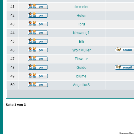
41
timmeier
42
Helen
43
libru
44
kimwong1
45
Elli
46
Wolf Müller
47
Flewdur
48
Guido
49
blume
50
AngelikaS
Seite
1
von
3
Powered by