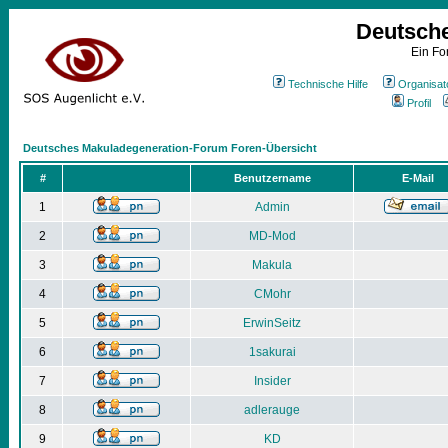
Deutsch
Ein Fo
Technische Hilfe
Organisat
Profil
Deutsches Makuladegeneration-Forum Foren-Übersicht
#
Benutzername
E-Mail
1
Admin
2
MD-Mod
3
Makula
4
CMohr
5
ErwinSeitz
6
1sakurai
7
Insider
8
adlerauge
9
KD