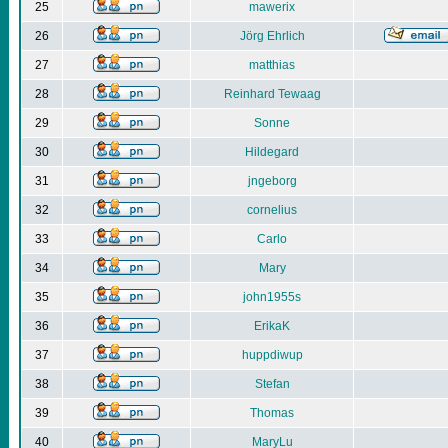
25
mawerix
26
Jörg Ehrlich
27
matthias
28
Reinhard Tewaag
29
Sonne
30
Hildegard
31
jngeborg
32
cornelius
33
Carlo
34
Mary
35
john1955s
36
ErikaK
37
huppdiwup
38
Stefan
39
Thomas
40
MaryLu