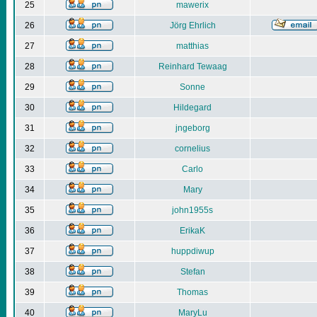
25
mawerix
26
Jörg Ehrlich
27
matthias
28
Reinhard Tewaag
29
Sonne
30
Hildegard
31
jngeborg
32
cornelius
33
Carlo
34
Mary
35
john1955s
36
ErikaK
37
huppdiwup
38
Stefan
39
Thomas
40
MaryLu