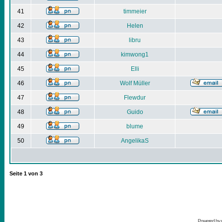
41
timmeier
42
Helen
43
libru
44
kimwong1
45
Elli
46
Wolf Müller
47
Flewdur
48
Guido
49
blume
50
AngelikaS
Seite
1
von
3
Powered by