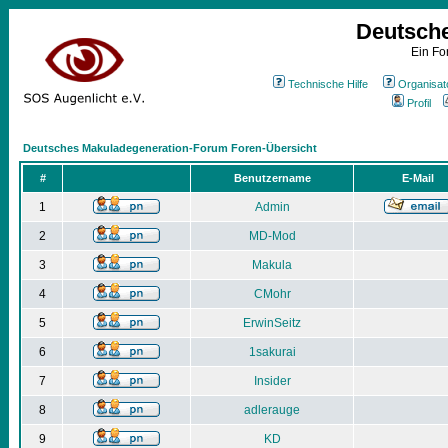
Deutsch
Ein Fo
Technische Hilfe
Organisat
Profil
Deutsches Makuladegeneration-Forum Foren-Übersicht
#
Benutzername
E-Mail
1
Admin
2
MD-Mod
3
Makula
4
CMohr
5
ErwinSeitz
6
1sakurai
7
Insider
8
adlerauge
9
KD