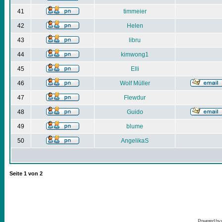
41
timmeier
42
Helen
43
libru
44
kimwong1
45
Elli
46
Wolf Müller
47
Flewdur
48
Guido
49
blume
50
AngelikaS
Seite
1
von
2
Powered by