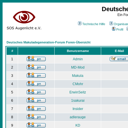
Deutsch
Ein Fo
Technische Hilfe
Organisat
Profil
Deutsches Makuladegeneration-Forum Foren-Übersicht
#
Benutzername
E-Mail
1
Admin
2
MD-Mod
3
Makula
4
CMohr
5
ErwinSeitz
6
1sakurai
7
Insider
8
adlerauge
9
KD