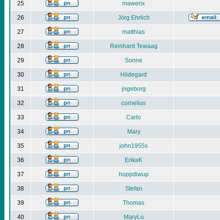
25
mawerix
26
Jörg Ehrlich
27
matthias
28
Reinhard Tewaag
29
Sonne
30
Hildegard
31
jngeborg
32
cornelius
33
Carlo
34
Mary
35
john1955s
36
ErikaK
37
huppdiwup
38
Stefan
39
Thomas
40
MaryLu