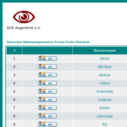
Deutsches Makuladegeneration-Forum Foren-Übersicht
#
Benutzername
1
Admin
2
MD-Mod
3
Makula
4
CMohr
5
ErwinSeitz
6
1sakurai
7
Insider
8
adlerauge
9
KD