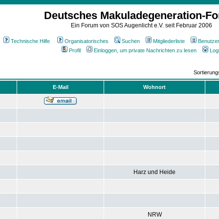
Deutsches Makuladegeneration-F
Ein Forum von SOS Augenlicht e.V. seit Februar 2006
Technische Hilfe
Organisatorisches
Suchen
Mitgliederliste
Benutze
Profil
Einloggen, um private Nachrichten zu lesen
Log
Sortierun
E-Mail
Wohnort
Harz und Heide
NRW