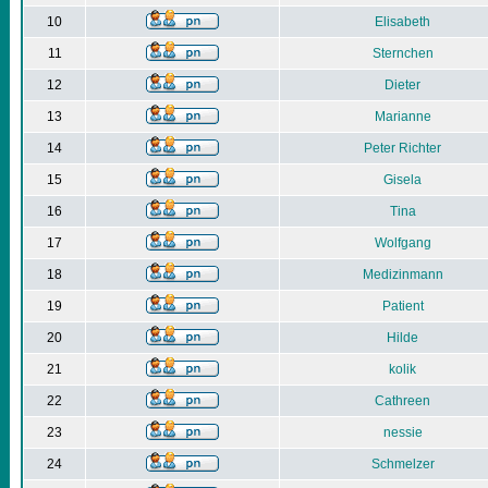
10
Elisabeth
11
Sternchen
12
Dieter
13
Marianne
14
Peter Richter
15
Gisela
16
Tina
17
Wolfgang
18
Medizinmann
19
Patient
20
Hilde
21
kolik
22
Cathreen
23
nessie
24
Schmelzer