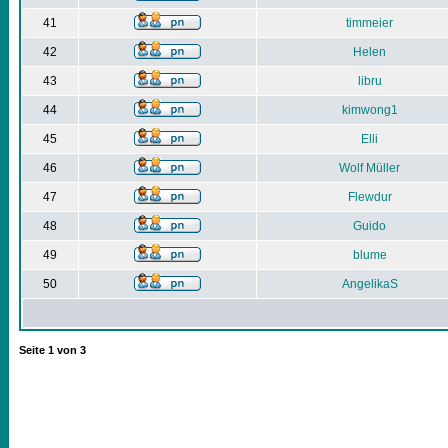
41
timmeier
42
Helen
43
libru
44
kimwong1
45
Elli
46
Wolf Müller
47
Flewdur
48
Guido
49
blume
50
AngelikaS
Seite
1
von
3