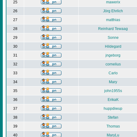
25
mawerix
26
Jörg Ehrlich
27
matthias
28
Reinhard Tewaag
29
Sonne
30
Hildegard
31
jngeborg
32
cornelius
33
Carlo
34
Mary
35
john1955s
36
ErikaK
37
huppdiwup
38
Stefan
39
Thomas
40
MaryLu