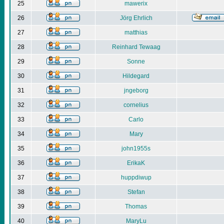
25
mawerix
26
Jörg Ehrlich
27
matthias
28
Reinhard Tewaag
29
Sonne
30
Hildegard
31
jngeborg
32
cornelius
33
Carlo
34
Mary
35
john1955s
36
ErikaK
37
huppdiwup
38
Stefan
39
Thomas
40
MaryLu