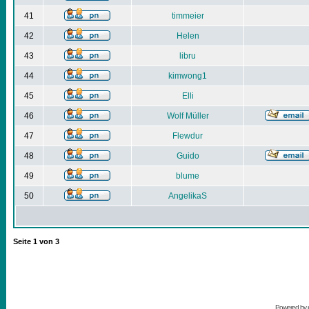
41
timmeier
42
Helen
43
libru
44
kimwong1
45
Elli
46
Wolf Müller
47
Flewdur
48
Guido
49
blume
50
AngelikaS
Seite
1
von
3
Powered by