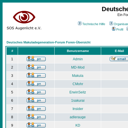
Deutsch
Ein Fo
Technische Hilfe
Organisat
Profil
Deutsches Makuladegeneration-Forum Foren-Übersicht
#
Benutzername
E-Mail
1
Admin
2
MD-Mod
3
Makula
4
CMohr
5
ErwinSeitz
6
1sakurai
7
Insider
8
adlerauge
9
KD