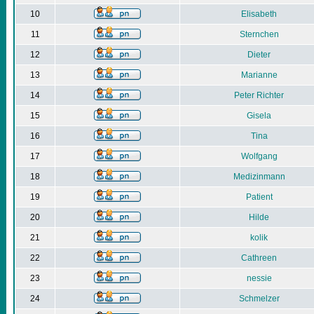
10
Elisabeth
11
Sternchen
12
Dieter
13
Marianne
14
Peter Richter
15
Gisela
16
Tina
17
Wolfgang
18
Medizinmann
19
Patient
20
Hilde
21
kolik
22
Cathreen
23
nessie
24
Schmelzer