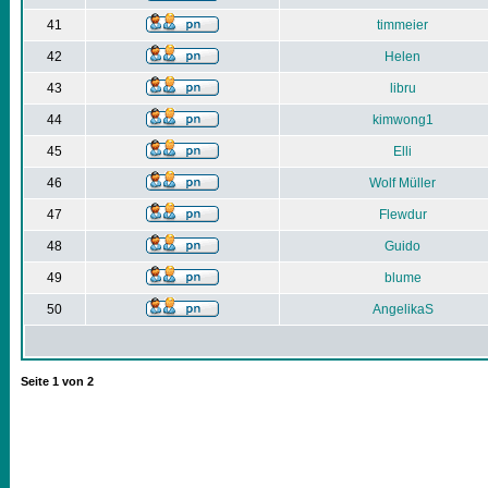
41
timmeier
42
Helen
43
libru
44
kimwong1
45
Elli
46
Wolf Müller
47
Flewdur
48
Guido
49
blume
50
AngelikaS
Seite
1
von
2