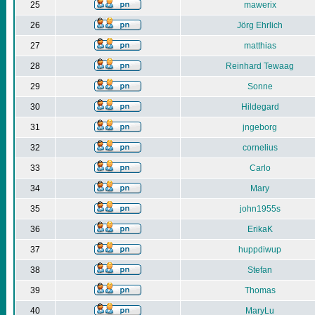
25
mawerix
26
Jörg Ehrlich
27
matthias
28
Reinhard Tewaag
29
Sonne
30
Hildegard
31
jngeborg
32
cornelius
33
Carlo
34
Mary
35
john1955s
36
ErikaK
37
huppdiwup
38
Stefan
39
Thomas
40
MaryLu