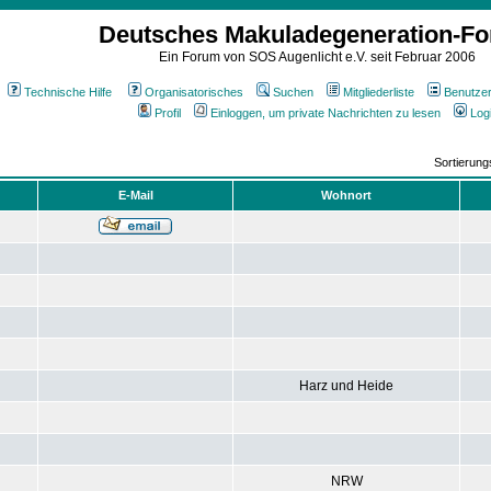
Deutsches Makuladegeneration-F
Ein Forum von SOS Augenlicht e.V. seit Februar 2006
Technische Hilfe
Organisatorisches
Suchen
Mitgliederliste
Benutze
Profil
Einloggen, um private Nachrichten zu lesen
Log
Sortierun
E-Mail
Wohnort
Harz und Heide
NRW