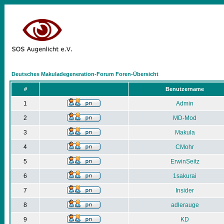
Deutsches Makuladegeneration-Forum Foren-Übersicht
#
Benutzername
1
Admin
2
MD-Mod
3
Makula
4
CMohr
5
ErwinSeitz
6
1sakurai
7
Insider
8
adlerauge
9
KD