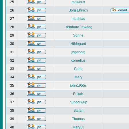
25
mawerix
26
Jörg Ehrlich
27
matthias
28
Reinhard Tewaag
29
Sonne
30
Hildegard
31
jngeborg
32
cornelius
33
Carlo
34
Mary
35
john1955s
36
ErikaK
37
huppdiwup
38
Stefan
39
Thomas
40
MaryLu