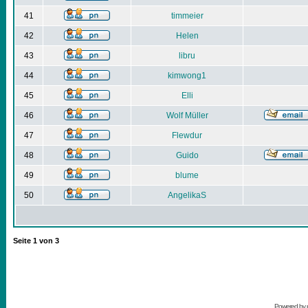
41
timmeier
42
Helen
43
libru
44
kimwong1
45
Elli
46
Wolf Müller
47
Flewdur
48
Guido
49
blume
50
AngelikaS
Seite
1
von
3
Powered by