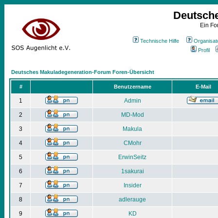
Deutsch
Ein Fo
Technische Hilfe
Organisat
Profil
Deutsches Makuladegeneration-Forum Foren-Übersicht
#
Benutzername
E-Mail
1
Admin
2
MD-Mod
3
Makula
4
CMohr
5
ErwinSeitz
6
1sakurai
7
Insider
8
adlerauge
9
KD