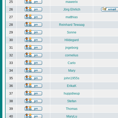
25
mawerix
26
Jörg Ehrlich
27
matthias
28
Reinhard Tewaag
29
Sonne
30
Hildegard
31
jngeborg
32
cornelius
33
Carlo
34
Mary
35
john1955s
36
ErikaK
37
huppdiwup
38
Stefan
39
Thomas
40
MaryLu