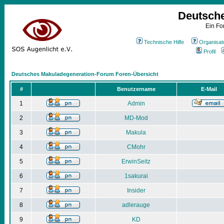
Deutsch
Ein Fo
Technische Hilfe
Organisat
Profil
Deutsches Makuladegeneration-Forum Foren-Übersicht
#
Benutzername
E-Mail
1
Admin
2
MD-Mod
3
Makula
4
CMohr
5
ErwinSeitz
6
1sakurai
7
Insider
8
adlerauge
9
KD