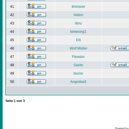
41
timmeier
42
Helen
43
libru
44
kimwong1
45
Elli
46
Wolf Müller
47
Flewdur
48
Guido
49
blume
50
AngelikaS
Seite
1
von
3
Powered by