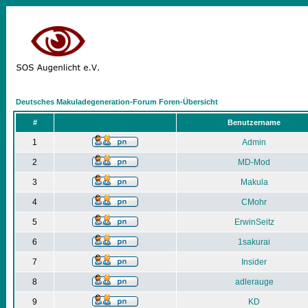
Deutsches Makuladegeneration-Forum Foren-Übersicht
#
Benutzername
1
Admin
2
MD-Mod
3
Makula
4
CMohr
5
ErwinSeitz
6
1sakurai
7
Insider
8
adlerauge
9
KD