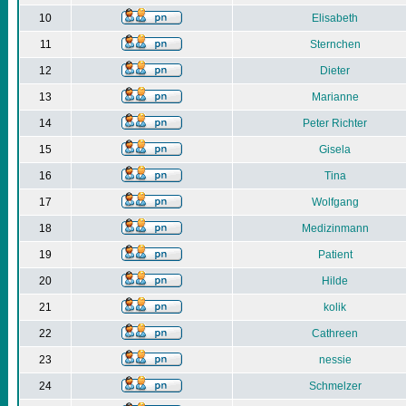
10
Elisabeth
11
Sternchen
12
Dieter
13
Marianne
14
Peter Richter
15
Gisela
16
Tina
17
Wolfgang
18
Medizinmann
19
Patient
20
Hilde
21
kolik
22
Cathreen
23
nessie
24
Schmelzer