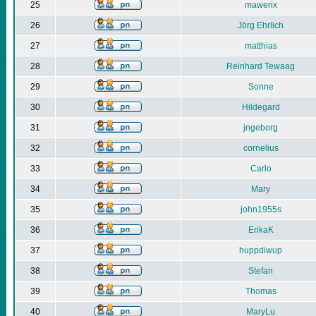
25
mawerix
26
Jörg Ehrlich
27
matthias
28
Reinhard Tewaag
29
Sonne
30
Hildegard
31
jngeborg
32
cornelius
33
Carlo
34
Mary
35
john1955s
36
ErikaK
37
huppdiwup
38
Stefan
39
Thomas
40
MaryLu