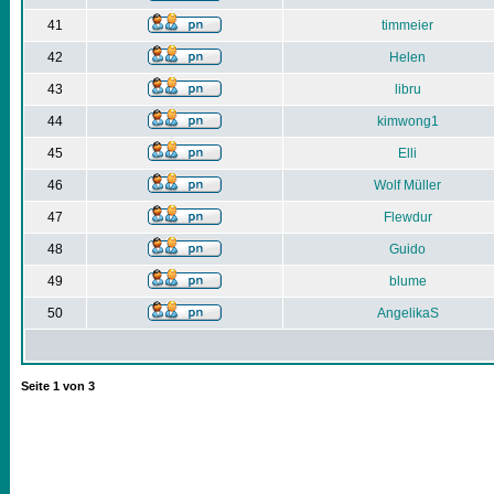
41
timmeier
42
Helen
43
libru
44
kimwong1
45
Elli
46
Wolf Müller
47
Flewdur
48
Guido
49
blume
50
AngelikaS
Seite
1
von
3