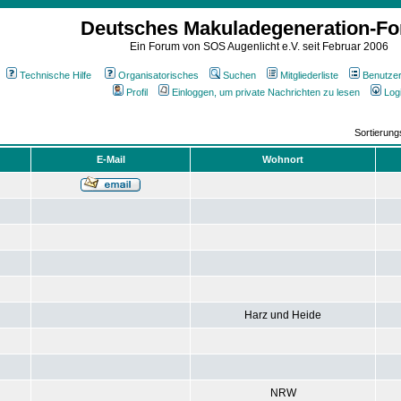
Deutsches Makuladegeneration-F
Ein Forum von SOS Augenlicht e.V. seit Februar 2006
Technische Hilfe
Organisatorisches
Suchen
Mitgliederliste
Benutze
Profil
Einloggen, um private Nachrichten zu lesen
Log
Sortierun
E-Mail
Wohnort
Harz und Heide
NRW