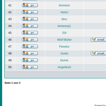
41
timmeier
42
Helen
43
libru
44
kimwong1
45
Elli
46
Wolf Müller
47
Flewdur
48
Guido
49
blume
50
AngelikaS
Seite
1
von
3
Powered by