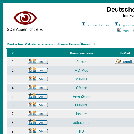
Deutsch
Ein Fo
Technische Hilfe
Organisat
Profil
Deutsches Makuladegeneration-Forum Foren-Übersicht
#
Benutzername
E-Mail
1
Admin
2
MD-Mod
3
Makula
4
CMohr
5
ErwinSeitz
6
1sakurai
7
Insider
8
adlerauge
9
KD