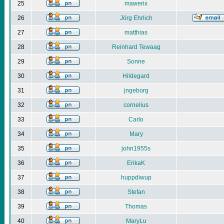
25
mawerix
26
Jörg Ehrlich
27
matthias
28
Reinhard Tewaag
29
Sonne
30
Hildegard
31
jngeborg
32
cornelius
33
Carlo
34
Mary
35
john1955s
36
ErikaK
37
huppdiwup
38
Stefan
39
Thomas
40
MaryLu