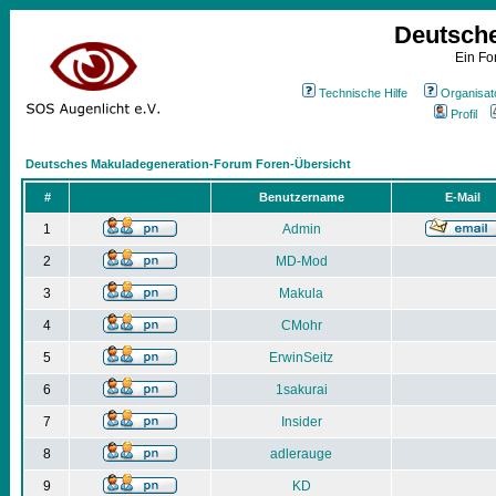
Deutsch
Ein Fo
Technische Hilfe
Organisat
Profil
Deutsches Makuladegeneration-Forum Foren-Übersicht
#
Benutzername
E-Mail
1
Admin
2
MD-Mod
3
Makula
4
CMohr
5
ErwinSeitz
6
1sakurai
7
Insider
8
adlerauge
9
KD