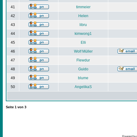
41
timmeier
42
Helen
43
libru
44
kimwong1
45
Elli
46
Wolf Müller
47
Flewdur
48
Guido
49
blume
50
AngelikaS
Seite
1
von
3
Powered by