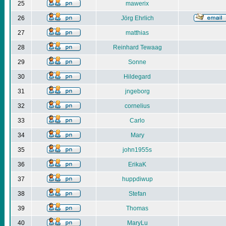
25
mawerix
26
Jörg Ehrlich
27
matthias
28
Reinhard Tewaag
29
Sonne
30
Hildegard
31
jngeborg
32
cornelius
33
Carlo
34
Mary
35
john1955s
36
ErikaK
37
huppdiwup
38
Stefan
39
Thomas
40
MaryLu