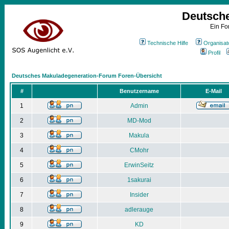
Deutsch
Ein Fo
Technische Hilfe
Organisat
Profil
Deutsches Makuladegeneration-Forum Foren-Übersicht
#
Benutzername
E-Mail
1
Admin
2
MD-Mod
3
Makula
4
CMohr
5
ErwinSeitz
6
1sakurai
7
Insider
8
adlerauge
9
KD