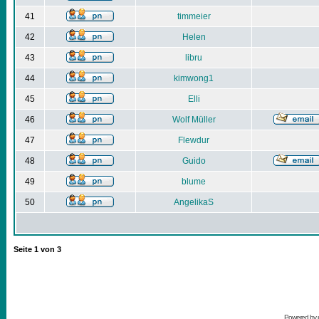
41
timmeier
42
Helen
43
libru
44
kimwong1
45
Elli
46
Wolf Müller
47
Flewdur
48
Guido
49
blume
50
AngelikaS
Seite
1
von
3
Powered by