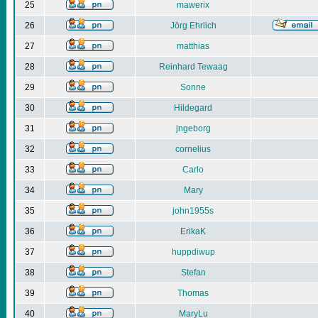
25
mawerix
26
Jörg Ehrlich
27
matthias
28
Reinhard Tewaag
29
Sonne
30
Hildegard
31
jngeborg
32
cornelius
33
Carlo
34
Mary
35
john1955s
36
ErikaK
37
huppdiwup
38
Stefan
39
Thomas
40
MaryLu