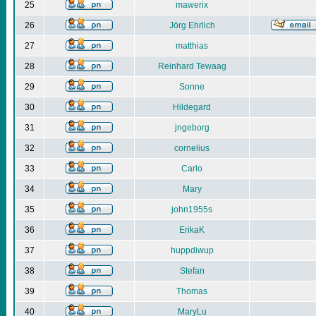
25
mawerix
26
Jörg Ehrlich
27
matthias
28
Reinhard Tewaag
29
Sonne
30
Hildegard
31
jngeborg
32
cornelius
33
Carlo
34
Mary
35
john1955s
36
ErikaK
37
huppdiwup
38
Stefan
39
Thomas
40
MaryLu