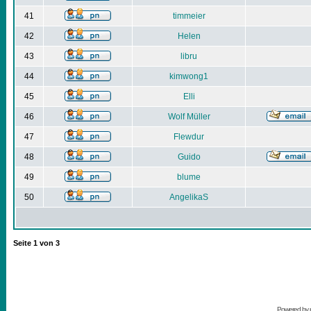
41
timmeier
42
Helen
43
libru
44
kimwong1
45
Elli
46
Wolf Müller
47
Flewdur
48
Guido
49
blume
50
AngelikaS
Seite
1
von
3
Powered by