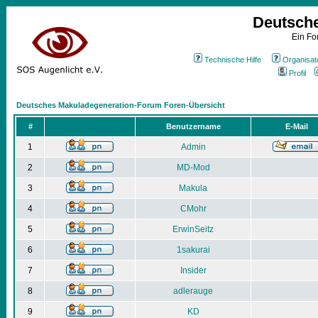
Deutsch
Ein Fo
Technische Hilfe
Organisat
Profil
Deutsches Makuladegeneration-Forum Foren-Übersicht
#
Benutzername
E-Mail
1
Admin
2
MD-Mod
3
Makula
4
CMohr
5
ErwinSeitz
6
1sakurai
7
Insider
8
adlerauge
9
KD