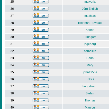
25
mawerix
26
Jörg Ehrlich
27
matthias
28
Reinhard Tewaag
29
Sonne
30
Hildegard
31
jngeborg
32
cornelius
33
Carlo
34
Mary
35
john1955s
36
ErikaK
37
huppdiwup
38
Stefan
39
Thomas
40
MaryLu