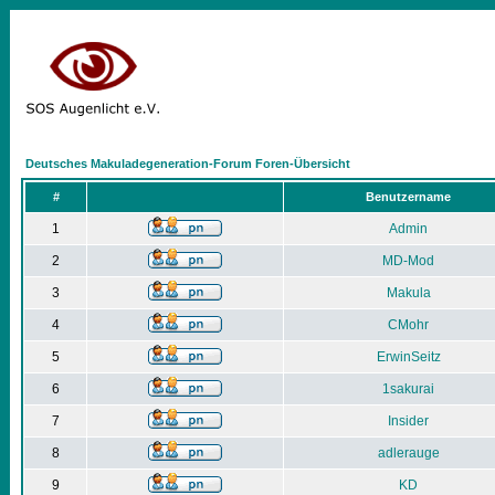
Deutsches Makuladegeneration-Forum Foren-Übersicht
#
Benutzername
1
Admin
2
MD-Mod
3
Makula
4
CMohr
5
ErwinSeitz
6
1sakurai
7
Insider
8
adlerauge
9
KD