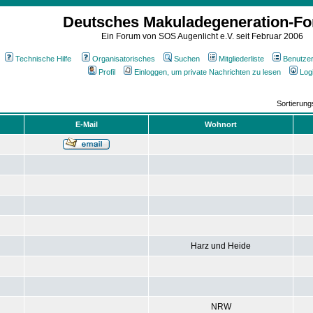
Deutsches Makuladegeneration-F
Ein Forum von SOS Augenlicht e.V. seit Februar 2006
Technische Hilfe
Organisatorisches
Suchen
Mitgliederliste
Benutze
Profil
Einloggen, um private Nachrichten zu lesen
Log
Sortierun
E-Mail
Wohnort
Harz und Heide
NRW