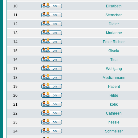
10
Elisabeth
11
Sternchen
12
Dieter
13
Marianne
14
Peter Richter
15
Gisela
16
Tina
17
Wolfgang
18
Medizinmann
19
Patient
20
Hilde
21
kolik
22
Cathreen
23
nessie
24
Schmelzer