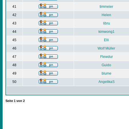
41
timmeier
42
Helen
43
libru
44
kimwong1
45
Elli
46
Wolf Müller
47
Flewdur
48
Guido
49
blume
50
AngelikaS
Seite
1
von
2