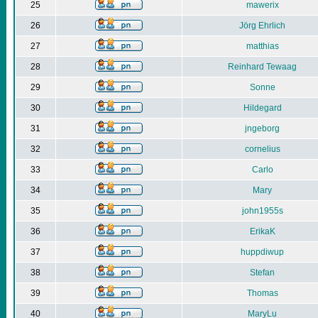
25
mawerix
26
Jörg Ehrlich
27
matthias
28
Reinhard Tewaag
29
Sonne
30
Hildegard
31
jngeborg
32
cornelius
33
Carlo
34
Mary
35
john1955s
36
ErikaK
37
huppdiwup
38
Stefan
39
Thomas
40
MaryLu