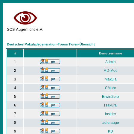
Deutsches Makuladegeneration-Forum Foren-Übersicht
#
Benutzername
1
Admin
2
MD-Mod
3
Makula
4
CMohr
5
ErwinSeitz
6
1sakurai
7
Insider
8
adlerauge
9
KD