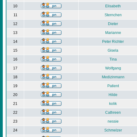
10
Elisabeth
11
Sternchen
12
Dieter
13
Marianne
14
Peter Richter
15
Gisela
16
Tina
17
Wolfgang
18
Medizinmann
19
Patient
20
Hilde
21
kolik
22
Cathreen
23
nessie
24
Schmelzer