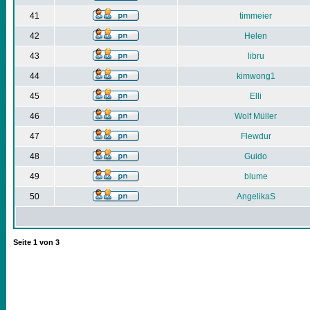
41
timmeier
42
Helen
43
libru
44
kimwong1
45
Elli
46
Wolf Müller
47
Flewdur
48
Guido
49
blume
50
AngelikaS
Seite
1
von
3