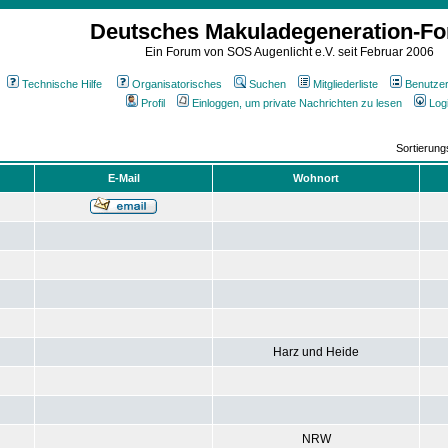
Deutsches Makuladegeneration-F
Ein Forum von SOS Augenlicht e.V. seit Februar 2006
Technische Hilfe
Organisatorisches
Suchen
Mitgliederliste
Benutze
Profil
Einloggen, um private Nachrichten zu lesen
Log
Sortierun
E-Mail
Wohnort
Harz und Heide
NRW