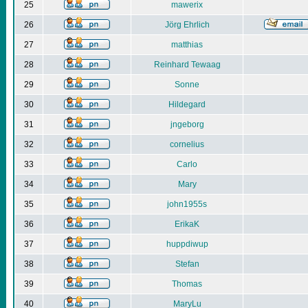
25
mawerix
26
Jörg Ehrlich
27
matthias
28
Reinhard Tewaag
29
Sonne
30
Hildegard
31
jngeborg
32
cornelius
33
Carlo
34
Mary
35
john1955s
36
ErikaK
37
huppdiwup
38
Stefan
39
Thomas
40
MaryLu