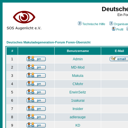
Deutsch
Ein Fo
Technische Hilfe
Organisat
Profil
Deutsches Makuladegeneration-Forum Foren-Übersicht
#
Benutzername
E-Mail
1
Admin
2
MD-Mod
3
Makula
4
CMohr
5
ErwinSeitz
6
1sakurai
7
Insider
8
adlerauge
9
KD