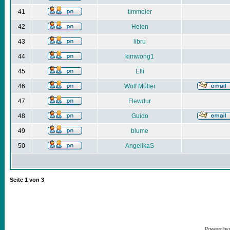
41
timmeier
42
Helen
43
libru
44
kimwong1
45
Elli
46
Wolf Müller
47
Flewdur
48
Guido
49
blume
50
AngelikaS
Seite
1
von
3
Powered by