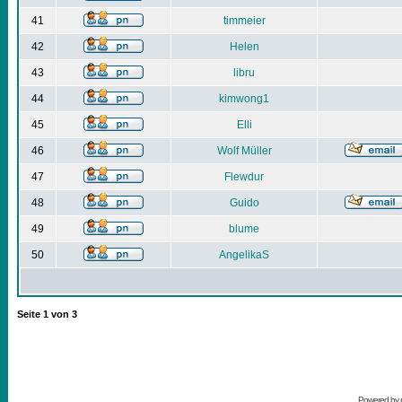
41
timmeier
42
Helen
43
libru
44
kimwong1
45
Elli
46
Wolf Müller
47
Flewdur
48
Guido
49
blume
50
AngelikaS
Seite
1
von
3
Powered by