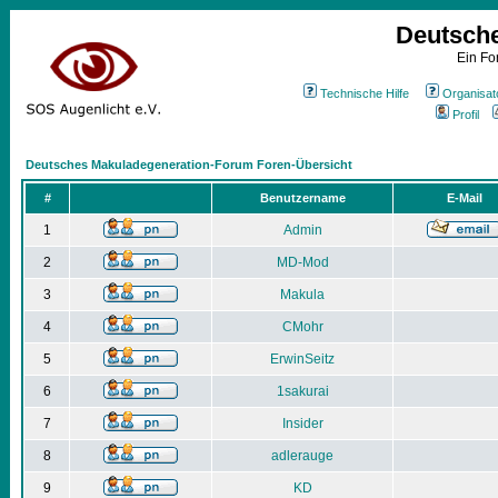
Deutsch
Ein Fo
Technische Hilfe
Organisat
Profil
Deutsches Makuladegeneration-Forum Foren-Übersicht
#
Benutzername
E-Mail
1
Admin
2
MD-Mod
3
Makula
4
CMohr
5
ErwinSeitz
6
1sakurai
7
Insider
8
adlerauge
9
KD