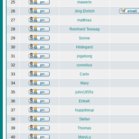
25
mawerix
26
Jörg Ehrlich
27
matthias
28
Reinhard Tewaag
29
Sonne
30
Hildegard
31
jngeborg
32
cornelius
33
Carlo
34
Mary
35
john1955s
36
ErikaK
37
huppdiwup
38
Stefan
39
Thomas
40
MaryLu