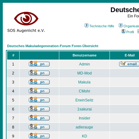
Deutsch
Ein Fo
Technische Hilfe
Organisat
Profil
Deutsches Makuladegeneration-Forum Foren-Übersicht
#
Benutzername
E-Mail
1
Admin
2
MD-Mod
3
Makula
4
CMohr
5
ErwinSeitz
6
1sakurai
7
Insider
8
adlerauge
9
KD