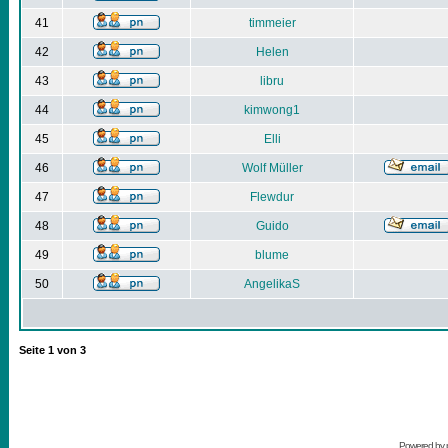
41
timmeier
42
Helen
43
libru
44
kimwong1
45
Elli
46
Wolf Müller
47
Flewdur
48
Guido
49
blume
50
AngelikaS
Seite
1
von
3
Powered by