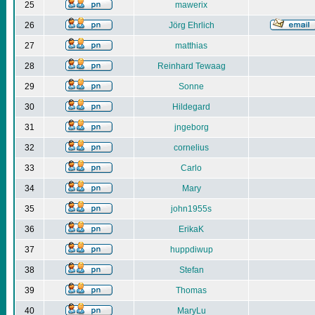
25
mawerix
26
Jörg Ehrlich
27
matthias
28
Reinhard Tewaag
29
Sonne
30
Hildegard
31
jngeborg
32
cornelius
33
Carlo
34
Mary
35
john1955s
36
ErikaK
37
huppdiwup
38
Stefan
39
Thomas
40
MaryLu